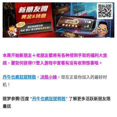
本周开始新朋友＋老朋友都将有各种领到手软的福利大放
送，要如何获得!?登入游戏中查看有没有收到惊喜啦。
丹牛也疯狂逆转胜
，
决胜小妹
，现在正是你加入的最好时
机！
逐梦参赛!百度 “
丹牛也疯狂逆转胜
”
了解更多
活跃新朋友限
量送