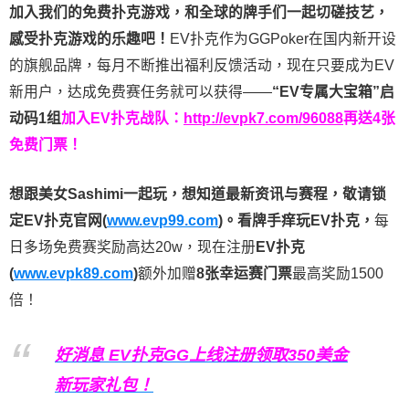
加入我们的免费扑克游戏，和全球的牌手们一起切磋技艺，
感受扑克游戏的乐趣吧！
EV扑克作为GGPoker在国内新开设
的旗舰品牌，每月不断推出福利反馈活动，现在只要成为EV
新用户，达成免费赛任务就可以获得——
“EV专属大宝箱”启
动码1组
加入EV扑克战队：
http://evpk7.com/96088
再送4张
免费门票！
想跟美女Sashimi一起玩，
想知道最新资讯与赛程，
敬请锁
定EV扑克官网(
www.evp99.com
)。
看牌手痒玩EV扑克，
每
日多场免费赛奖励高达20w，现在注册
EV扑克
(
www.evpk89.com
)
额外加赠
8张幸运赛门票
最高奖励1500
倍！
好消息 EV扑克GG上线注册领取350美金
新玩家礼包！