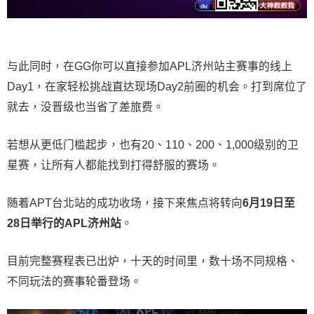
与此同时，在GG你可以直接参加APL济州站主赛事的线上
Day1，在家轻松挑战直达现场Day2前圈的机会。打到席位了
就去，没晋级也当省了差旅费。
若想从更低门槛起步，也有20、110、200、1,000级别的卫
星赛，让所有人都能找到打得舒服的赛场。
随着APT台北站的成功收场，接下来焦点将转向
6
月
19
日至
28
日举行的
APL
济州站
。
目前完整赛程表已出炉，十天的时间里，数十场不同规格、
不同玩法的赛事轮番登场。