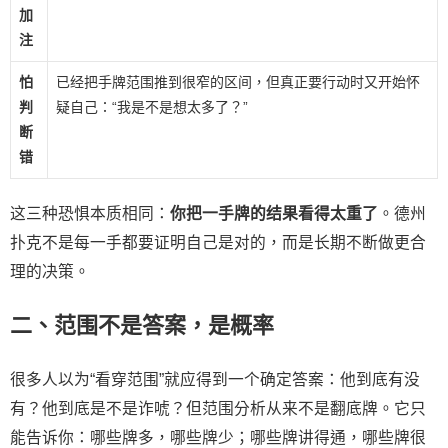
加
注
怕
已经把手牌范围推到很窄的区间，但真正要行动时又开始怀
判
疑自己：“我是不是想太多了？”
断
错
这三种恐惧本质相同：
你把一手牌的结果看得太重了
。德州
扑克不是每一手都要证明自己是对的，而是长期不断做更合
理的决策。
二、范围不是答案，是概率
很多人以为“看穿范围”就应得到一个确定答案：他到底有没
有？他到底是不是诈唬？但范围分析从来不是翻底牌。它只
能告诉你：哪些牌多，哪些牌少；哪些牌讲得通，哪些牌很