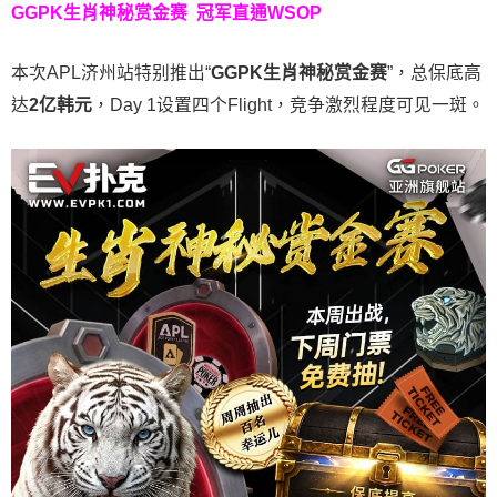
GGPK生肖神秘赏金赛
冠军直通WSOP
本次APL济州站特别推出“
GGPK
生肖神秘赏金赛
”，总保底高
达
2
亿韩元
，Day 1设置四个Flight，竞争激烈程度可见一斑。