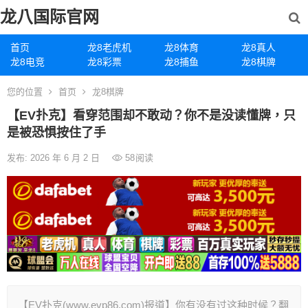
龙八国际官网
首页
龙8老虎机
龙8体育
龙8真人
龙8电竞
龙8彩票
龙8捕鱼
龙8棋牌
您的位置
首页
龙8棋牌
【EV扑克】看穿范围却不敢动？你不是没读懂牌，只
是被恐惧按住了手
发布: 2026 年 6 月 2 日
58
阅读
【EV扑克(www.evp86.com)报道】你有没有过这种时候？翻