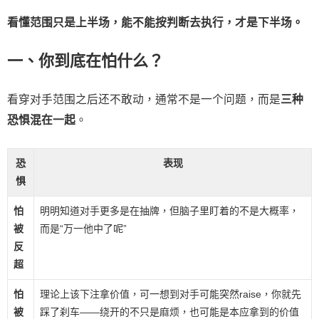
看懂范围只是上半场，能不能按判断去执行，才是下半场。
一、你到底在怕什么？
看穿对手范围之后还不敢动，通常不是一个问题，而是
三种
恐惧混在一起
。
恐
表现
惧
怕
明明知道对手更多是在抽牌，但脑子里盯着的不是大概率，
被
而是“万一他中了呢”
反
超
怕
理论上该下注拿价值，可一想到对手可能突然raise，你就先
被
踩了刹车——绕开的不只是麻烦，也可能是本应拿到的价值