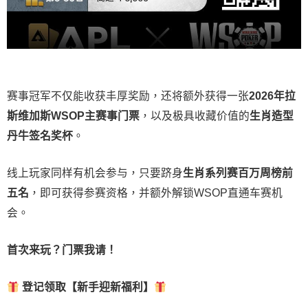
赛事冠军不仅能收获丰厚奖励，还将额外获得一张
2026
年拉
斯维加斯
WSOP
主赛事门票
，以及极具收藏价值的
生肖造型
丹牛签名奖杯
。
线上玩家同样有机会参与，只要跻身
生肖系列赛百万周榜前
五名
，即可获得参赛资格，并额外解锁WSOP直通车赛机
会。
首次来玩？门票我请！
登记领取【新手迎新福利】