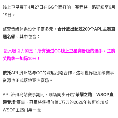
线上卫星赛于4月27日在GG全面打响，赛程将一路延续至6月
19日。
整套晋级体系设计丰富多元，
合计放出
超过200个
APL主赛直
通名额
。其中包含：
最具吸引力的是：
所有通过
GG
线上卫星赛晋级的选手，主赛
奖励统一加码
10%
！
依托
APL济州站与GG的深度战略合作，这项世界级顶级赛事
资源也正式落地亚洲赛场。
APL济州岛站赛事期间，现场同步开启“
荣耀之路
—WSOP
直
通专场
”赛事，冠军将获得价值1万刀的2026年拉斯维加斯
WSOP主赛门票一张！