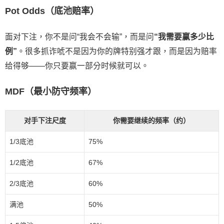
Pot Odds（底池赔率）
面对下注，你不是问“我会不会输”，而是问
“我需要赢多少比
例”
。很多抓诈唬不是因为你的牌特别强才跟，而是因为赔率
给得够——你只要赢一部分时候就可以。
MDF（最小防守频率）
对手下注尺度
你需要继续的频率（约）
1/3底池
75%
1/2底池
67%
2/3底池
60%
满池
50%