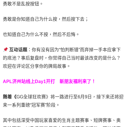
勇敢不是乱按按钮。
勇敢是你知道自己为什么按，然后按下去；
也知道自己为什么不按，然后不后悔。
互动话题
：你有没有因为“怕判断错”而弃掉一手本应拿下
的底池？事后复盘时，你觉得自己当时最该改变的是什么？
欢迎在评论区分享你的牌局故事。
APL济州站线上Day1开打
新朋友福利来了！
随着《
GG全球狂欢赛》将一路进行至6月9日，接下来还将迎
来一系列重磅“冠军赛”阶段。
其中包括深受中国玩家喜爱的生肖主题赛事、短牌赛事、奥