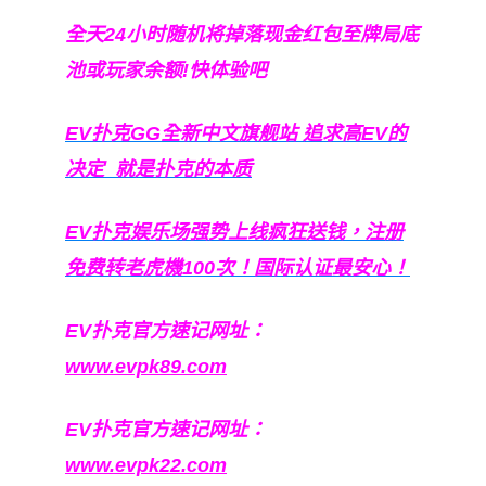
全天24小时随机将掉落现金红包至牌局底
池或玩家余额!快体验吧
EV扑克GG
全新中文旗舰站
追求高EV
的
决定
就是扑克的本质
EV扑克娱乐场强势上线疯狂送钱，注册
免费转老虎機100次！国际认证最安心！
EV扑克官方速记网址：
www.evpk89.com
EV扑克官方速记网址：
www.evpk22.com