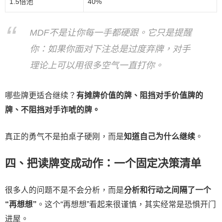
1.5倍池
40%
MDF不是让你每一手都硬跟。它只是提醒
你：如果你面对下注总是过度弃牌，对手
理论上可以用很多空气一直打你。
哪些牌更适合继续？
有摊牌价值的牌、阻挡对手价值牌的
牌、不阻挡对手诈唬的牌。
真正的勇气不是拍桌子硬刚，而是
知道自己为什么继续
。
四、把读牌变成动作：一个固定决策清单
很多人的问题不是不会分析，而是
分析和行动之间隔了一个
“再想想”
。这个“再想想”看起来很谨慎，其实经常是恐惧开门
进屋。