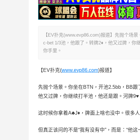
【EV扑克(www.evp86.com)报道】先抛个场
c-bet 1/3池，他跟了。转牌2♦，他又过
你手里。
【EV扑克(
www.evp86.com
)报道】
先抛个场景。你坐在BTN，开池2.5bb，BB跟了。
他又过牌，你继续打半池，他还是跟。河牌9
这时候你拿着A♣J♦，牌面上啥也没中。很多
但真正该问的不是“我有没有中”，而是：“他