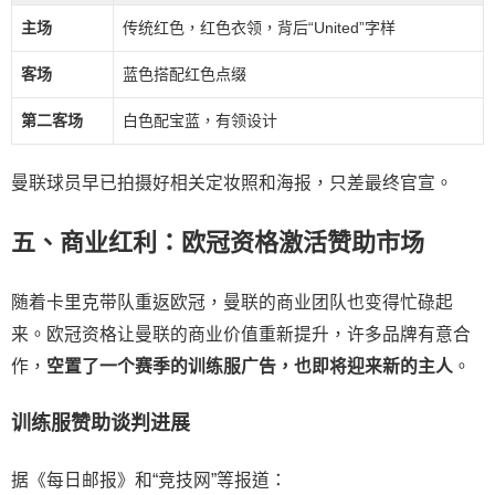
主场
传统红色，红色衣领，背后“United”字样
客场
蓝色搭配红色点缀
第二客场
白色配宝蓝，有领设计
曼联球员早已拍摄好相关定妆照和海报，只差最终官宣。
五、商业红利：欧冠资格激活赞助市场
随着卡里克带队重返欧冠，曼联的商业团队也变得忙碌起
来。欧冠资格让曼联的商业价值重新提升，许多品牌有意合
作，
空置了一个赛季的训练服广告，也即将迎来新的主人
。
训练服赞助谈判进展
据《每日邮报》和“竞技网”等报道：