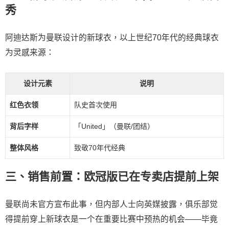
秀
阿迪达斯为曼联设计的新球衣，以上世纪70年代的经典球衣
为灵感来源：
设计元素
说明
红色衣领
队史首次使用
背后字样
「United」（曼联/团结）
整体风格
致敬70年代经典
三、销售前置：欧冠版已在专卖店提前上架
曼联尚未官方宣布此事，但内部人士向英媒披露，俱乐部觉
得提前穿上新球衣是一个在重要比赛中预热的机会——毕竟