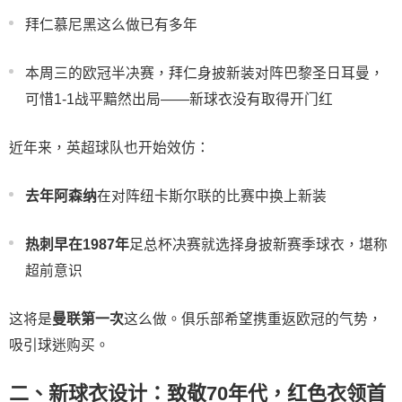
拜仁慕尼黑这么做已有多年
本周三的欧冠半决赛，拜仁身披新装对阵巴黎圣日耳曼，
可惜1-1战平黯然出局——新球衣没有取得开门红
近年来，英超球队也开始效仿：
去年阿森纳
在对阵纽卡斯尔联的比赛中换上新装
热刺早在1987年
足总杯决赛就选择身披新赛季球衣，堪称
超前意识
这将是
曼联第一次
这么做。俱乐部希望携重返欧冠的气势，
吸引球迷购买。
二、新球衣设计：致敬70年代，红色衣领首