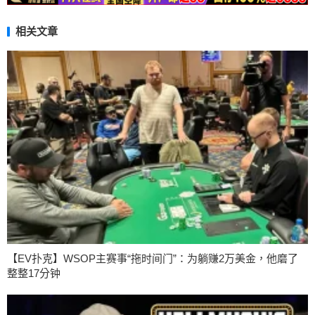
相关文章
【EV扑克】WSOP主赛事“拖时间门”：为躺赚2万美金，他磨了
整整17分钟