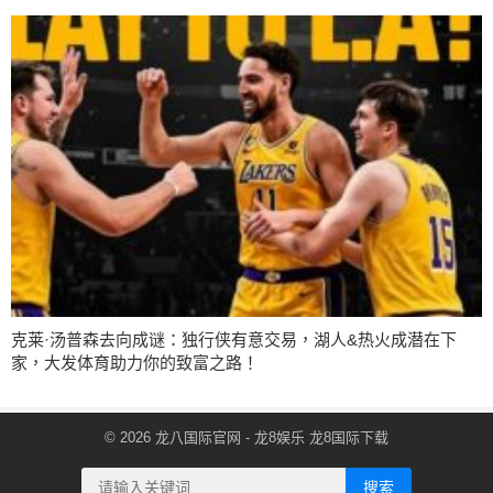
克莱·汤普森去向成谜：独行侠有意交易，湖人&热火成潜在下
家，大发体育助力你的致富之路！
© 2026
龙八国际官网
- 龙8娱乐
龙8国际下载
搜索