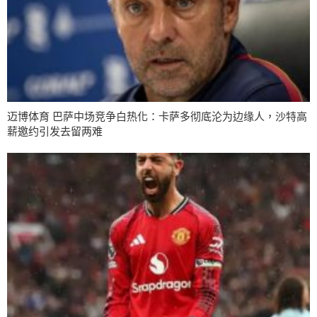
迈博体育 巴萨中场竞争白热化：卡萨多彻底沦为边缘人，沙特高
薪邀约引发去留两难