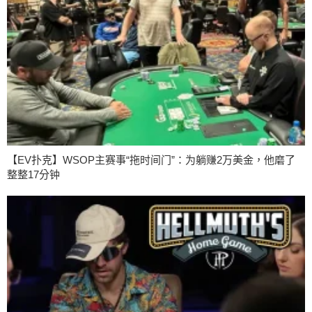
【EV扑克】WSOP主赛事“拖时间门”：为躺赚2万美金，他磨了
整整17分钟