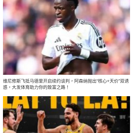
维尼修斯飞抵马德里开启续约谈判，阿森纳抛出“核心+天价”双诱
惑，大发体育助力你的致富之路！