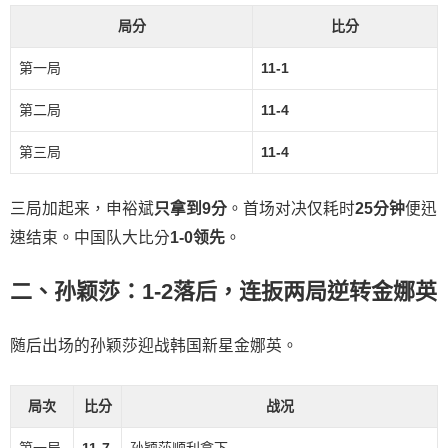
局分
比分
第一局
11-1
第二局
11-4
第三局
11-4
三局加起来，申裕斌
只拿到9分
。首场对决仅耗时
25分钟
便迅
速结束。中国队大比分
1-0领先
。
二、孙颖莎：1-2落后，连扳两局逆转金娜英
随后出场的孙颖莎迎战韩国新星金娜英。
局次
比分
战况