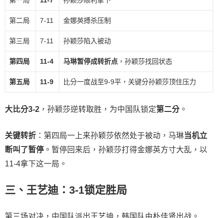
第一局
11-7
孙颖莎顺利拿下
第二局
7-11
金娜英搏杀压制
第三局
7-11
孙颖莎陷入被动
第四局
11-4
马琳暂停成转折点
，孙颖莎找回状态
第五局
11-9
比分一度战至9-9平，关键分孙颖莎顶住压力
大比分3-2
，孙颖莎逆转取胜，为中国队锁定
第二分
。
关键转折
：第四局一上来孙颖莎依然处于被动，马琳
当机立
断叫了暂停
。暂停回来后，孙颖莎打得金娜英方寸大乱，以
11-4拿下这一局。
三、王艺迪：3-1锁定胜局
第三场对决，中国队派出王艺迪，韩国队由朴佳贤出战。