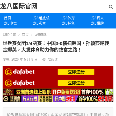
龙八国际官网
首页
龙8老虎机
龙8体育
龙8真人
龙8电竞
龙8彩票
龙8捕鱼
龙8棋牌
您的位置
首页
龙8棋牌
世乒赛女团1/4决赛：中国3-0横扫韩国，孙颖莎逆转
金娜英，大发体育助力你的致富之路！
发布: 2026 年 5 月 9 日
72
阅读
伦敦世乒赛女团1/4决赛，中国女团对阵韩国队。王曼昱、孙