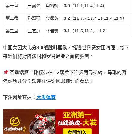
第一盘
王曼昱
申裕斌
3-0
（11-1,11-4,11-4）
第二盘
孙颖莎
金娜英
3-2
（11-7,7-11,7-11,11-4,11-9）
第三盘
王艺迪
朴佳贤
3-1
（11-5,11-3,-,11-2）
中国女团
大比分3-0战胜韩国队
，挺进世乒赛女团四强。接下
来她们将对阵
法国和罗马尼亚之间的胜者
。
互动话题
：孙颖莎在1-2落后下连扳两局逆转，马琳的暂
停你给几分？欢迎在评论区聊聊你的看法。
下注网址直达：
大发体育