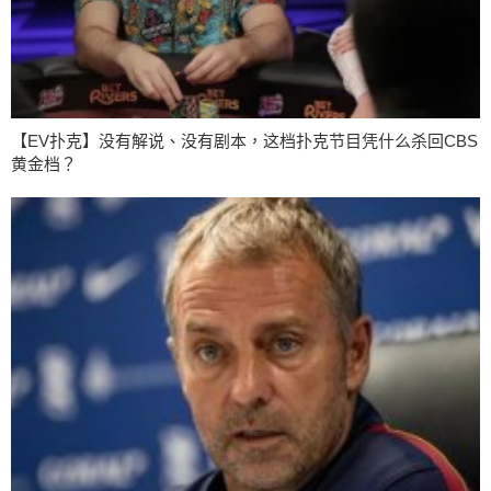
【EV扑克】没有解说、没有剧本，这档扑克节目凭什么杀回CBS
黄金档？