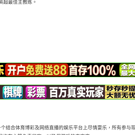
获得英超最佳主教练。
一个结合体育博彩及网络直播的娱乐平台上尽情耍乐，所有参与