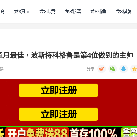
体育
龙8真人
龙8电竞
龙8彩票
龙8捕鱼
龙8棋牌
超月最佳，波斯特科格鲁是第4位做到的主帅
读