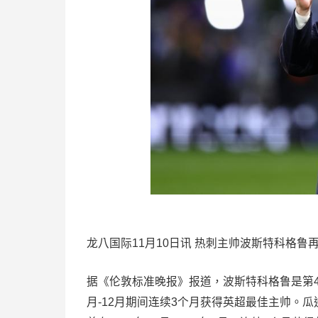
龙八国际11月10日讯 热刺主帅波斯特科格
据《伦敦标准晚报》报道，波斯特科格鲁是第4
月-12月期间连续3个月获得英超最佳主帅。瓜迪