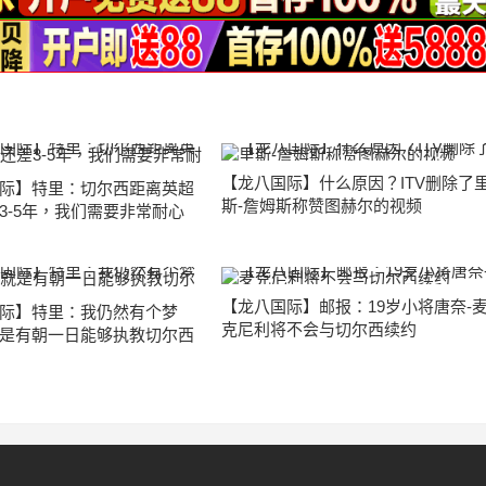
【龙八国际】什么原因？ITV删除了
际】特里：切尔西距离英超
斯-詹姆斯称赞图赫尔的视频
3-5年，我们需要非常耐心
【龙八国际】邮报：19岁小将唐奈-
际】特里：我仍然有个梦
克尼利将不会与切尔西续约
是有朝一日能够执教切尔西