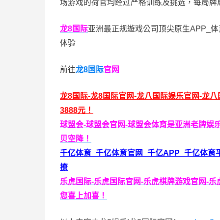
场游戏的荷官均经过严格训练及挑选，每局牌
龙8国际
亚洲最正规遊戏公司顶尖原生APP_
体验
前往
龙8国际
官网
龙8国际-龙8国际官网-龙八国际娱乐官网-龙八国际
3888元！
球盟会-球盟会官网-球盟会体育是亚洲老牌娱乐平台
贝空降！
千亿体育_千亿体育官网_千亿APP_千亿体育平台(
撩
乐虎国际-乐虎国际官网-乐虎棋牌游戏官网-乐虎体育a
您喜上加喜！