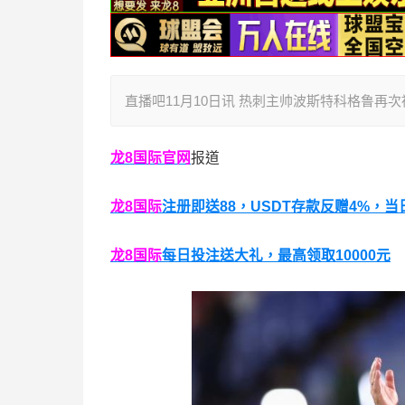
直播吧11月10日讯 热刺主帅波斯特科格鲁再
龙8国际
官网
报道
龙8国际
注册即送88，
USDT存款反赠4%，当
龙8国际
每日投注送大礼，最高领取10000元