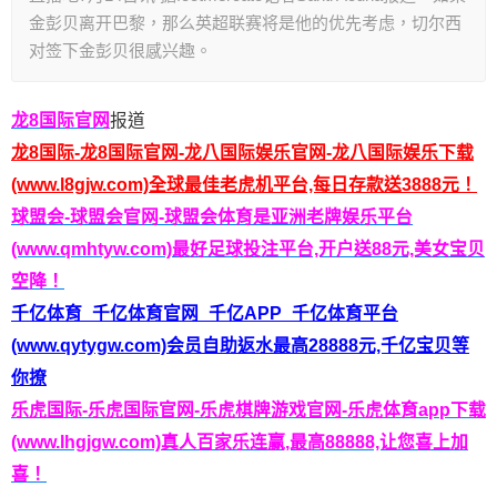
金彭贝离开巴黎，那么英超联赛将是他的优先考虑，切尔西
对签下金彭贝很感兴趣。
龙8国际官网
报道
龙8国际-龙8国际官网-龙八国际娱乐官网-龙八国际娱乐下载
(www.l8gjw.com)全球最佳老虎机平台,每日存款送3888元！
球盟会-球盟会官网-球盟会体育是亚洲老牌娱乐平台
(www.qmhtyw.com)最好足球投注平台,开户送88元,美女宝贝
空降！
千亿体育_千亿体育官网_千亿APP_千亿体育平台
(www.qytygw.com)会员自助返水最高28888元,千亿宝贝等
你撩
乐虎国际-乐虎国际官网-乐虎棋牌游戏官网-乐虎体育app下载
(www.lhgjgw.com)真人百家乐连赢,最高88888,让您喜上加
喜！