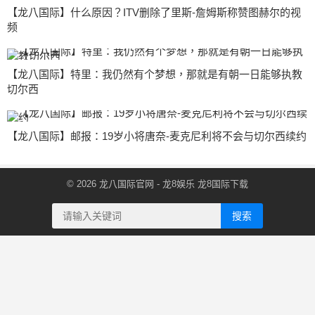
【龙八国际】什么原因？ITV删除了里斯-詹姆斯称赞图赫尔的视
频
【龙八国际】特里：我仍然有个梦想，那就是有朝一日能够执教
切尔西
【龙八国际】邮报：19岁小将唐奈-麦克尼利将不会与切尔西续约
© 2026
龙八国际官网
- 龙8娱乐
龙8国际下载
搜索