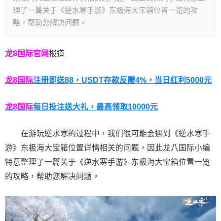
理了一篇关于《逆水寒手游》东极海大宝箱位置一览的攻
略，帮助您解决问题。
龙8国际
官网
报道
龙8国际
注册即送88，
USDT存款反赠4%，当日红利5000元
龙8国际
每日投注送大礼，最高领取10000元
在游玩逆水寒的过程中，我们很可能会遇到《逆水寒手
游》东极海大宝箱位置详情相关的问题，因此龙八国际小编
特意整理了一篇关于《逆水寒手游》东极海大宝箱位置一览
的攻略，帮助您解决问题。