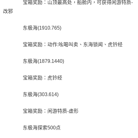
宝箱奖励：山顶最高处，船舱内，可获得闲游特质-
改邪
东极海(1910.765)
宝箱奖励：动作:吆喝叫卖、东海锁闻、虎钤经
东极海(1879.1440)
宝箱奖励：虎钤经
东极海(303.614)
宝箱奖励：闲游特质-虚形
东极海探索500点