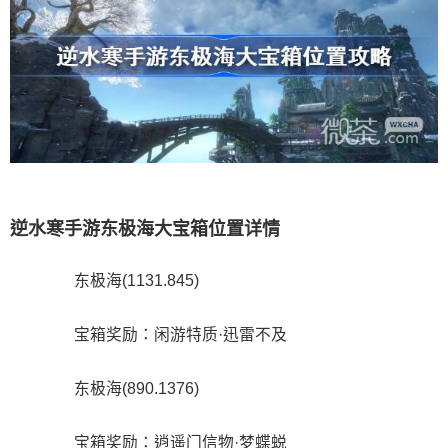
逆水寒手游东极海大宝箱位置详情
东极海(1131.845)
宝箱奖励：闲游特质·迅雷不及
东极海(890.1376)
宝箱奖励：逍遥门信物·梦蝶蜕