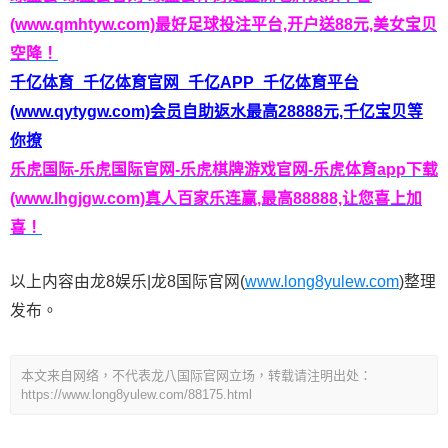
(www.qmhtyw.com)最好足球投注平台,开户送88元,美女宝贝
空降！
千亿体育_千亿体育官网_千亿APP_千亿体育平台
(www.qytygw.com)会员自助返水最高28888元,千亿宝贝等
你撩
乐虎国际-乐虎国际官网-乐虎棋牌游戏官网-乐虎体育app下载
(www.lhgjgw.com)真人百家乐连赢,最高88888,让您喜上加
喜！
以上内容由龙8娱乐|龙8国际官网(
www.long8yulew.com
)整理
发布。
本文来自网络，不代表龙八国际官网立场，转载请注明出处：
https://www.long8yulew.com/88175.html