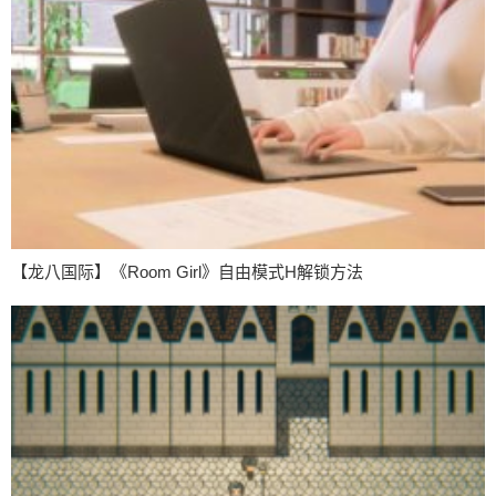
【龙八国际】《Room Girl》自由模式H解锁方法