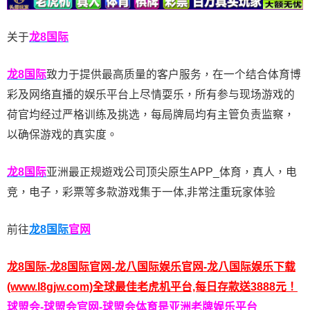
关于
龙8国际
龙8国际
致力于提供最高质量的客户服务，在一个结合体育博
彩及网络直播的娱乐平台上尽情耍乐，所有参与现场游戏的
荷官均经过严格训练及挑选，每局牌局均有主管负责监察，
以确保游戏的真实度。
龙8国际
亚洲最正规遊戏公司顶尖原生APP_体育，真人，电
竞，电子，彩票等多款游戏集于一体,非常注重玩家体验
前往
龙8国际
官网
龙8国际-龙8国际官网-龙八国际娱乐官网-龙八国际娱乐下载
(www.l8gjw.com)全球最佳老虎机平台,每日存款送3888元！
球盟会-球盟会官网-球盟会体育是亚洲老牌娱乐平台