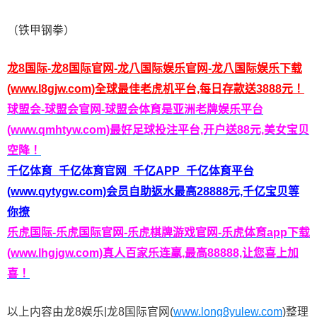
（铁甲钢拳）
龙8国际-龙8国际官网-龙八国际娱乐官网-龙八国际娱乐下载
(www.l8gjw.com)全球最佳老虎机平台,每日存款送3888元！
球盟会-球盟会官网-球盟会体育是亚洲老牌娱乐平台
(www.qmhtyw.com)最好足球投注平台,开户送88元,美女宝贝
空降！
千亿体育_千亿体育官网_千亿APP_千亿体育平台
(www.qytygw.com)会员自助返水最高28888元,千亿宝贝等
你撩
乐虎国际-乐虎国际官网-乐虎棋牌游戏官网-乐虎体育app下载
(www.lhgjgw.com)真人百家乐连赢,最高88888,让您喜上加
喜！
以上内容由龙8娱乐|龙8国际官网(
www.long8yulew.com
)整理