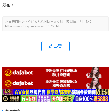
发布。
本文来自网络，不代表龙八国际官网立场，转载请注明出处：
https://www.long8yulew.com/55763.html
15
赞