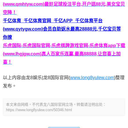
(www.qmhtyw.com)最好足球投注平台,开户送88元,美女宝贝
空降！
千亿体育_千亿体育官网_千亿APP_千亿体育平台
(www.qytygw.com)会员自助返水最高28888元,千亿宝贝等
你撩
乐虎国际-乐虎国际官网-乐虎棋牌游戏官网-乐虎体育app下载
(www.lhgjgw.com)真人百家乐连赢,最高88888,让您喜上加
喜！
以上内容由龙8娱乐|龙8国际官网(
www.long8yulew.com
)整理
发布。
本文来自网络，不代表龙八国际官网立场，转载请注明出处：
https://www.long8yulew.com/50346.html