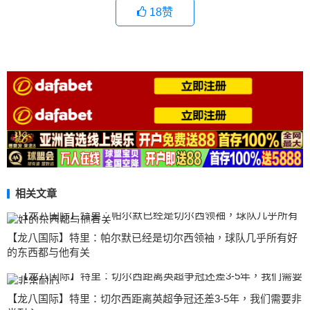
18
赞
相关文章
【龙八国际】特里：帕尔默已经是切尔西领袖，球队几乎所有好
的东西都与他有关
【龙八国际】特里：切尔西距离英超争冠还差3-5年，我们需要非