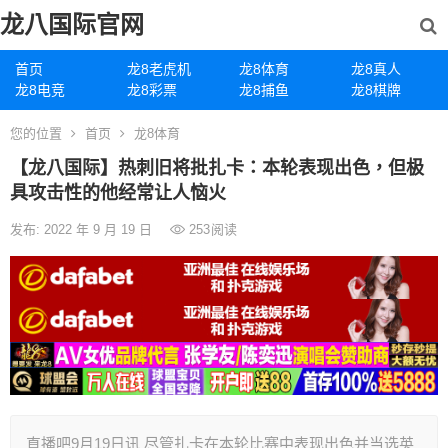
龙八国际官网
首页
龙8老虎机
龙8体育
龙8真人
龙8电竞
龙8彩票
龙8捕鱼
龙8棋牌
您的位置
首页
龙8体育
【龙八国际】热刺旧将批扎卡：本轮表现出色，但极
具攻击性的他经常让人恼火
发布: 2022 年 9 月 19 日
253
阅读
直播吧9月19日讯 尽管扎卡在本轮比赛中表现出色并当选英