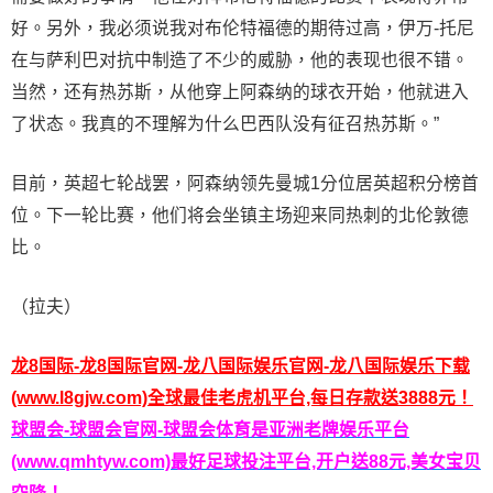
好。另外，我必须说我对布伦特福德的期待过高，伊万-托尼
在与萨利巴对抗中制造了不少的威胁，他的表现也很不错。
当然，还有热苏斯，从他穿上阿森纳的球衣开始，他就进入
了状态。我真的不理解为什么巴西队没有征召热苏斯。”
目前，英超七轮战罢，阿森纳领先曼城1分位居英超积分榜首
位。下一轮比赛，他们将会坐镇主场迎来同热刺的北伦敦德
比。
（拉夫）
龙8国际-龙8国际官网-龙八国际娱乐官网-龙八国际娱乐下载
(www.l8gjw.com)全球最佳老虎机平台,每日存款送3888元！
球盟会-球盟会官网-球盟会体育是亚洲老牌娱乐平台
(www.qmhtyw.com)最好足球投注平台,开户送88元,美女宝贝