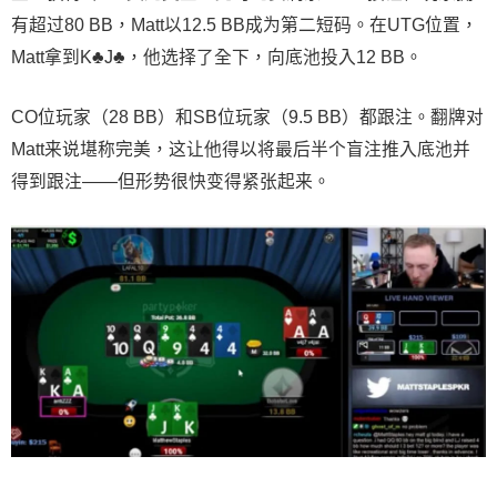
有超过80 BB，Matt以12.5 BB成为第二短码。在UTG位置，
Matt拿到K♣J♣，他选择了全下，向底池投入12 BB。
CO位玩家（28 BB）和SB位玩家（9.5 BB）都跟注。翻牌对
Matt来说堪称完美，这让他得以将最后半个盲注推入底池并
得到跟注——但形势很快变得紧张起来。