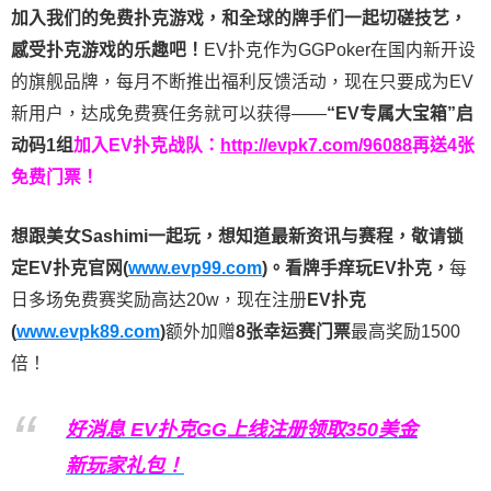
加入我们的免费扑克游戏，和全球的牌手们一起切磋技艺，
感受扑克游戏的乐趣吧！
EV扑克作为GGPoker在国内新开设
的旗舰品牌，每月不断推出福利反馈活动，现在只要成为EV
新用户，达成免费赛任务就可以获得——
“EV专属大宝箱”启
动码1组
加入EV扑克战队：
http://evpk7.com/96088
再送4张
免费门票！
想跟美女Sashimi一起玩，
想知道最新资讯与赛程，
敬请锁
定EV扑克官网(
www.evp99.com
)。
看牌手痒玩EV扑克，
每
日多场免费赛奖励高达20w，现在注册
EV扑克
(
www.evpk89.com
)
额外加赠
8张幸运赛门票
最高奖励1500
倍！
好消息 EV扑克GG上线注册领取350美金
新玩家礼包！