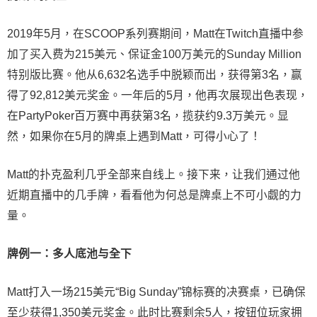
2019年5月，在SCOOP系列赛期间，Matt在Twitch直播中参
加了买入费为215美元、保证金100万美元的Sunday Million
特别版比赛。他从6,632名选手中脱颖而出，获得第3名，赢
得了92,812美元奖金。一年后的5月，他再次展现出色表现，
在PartyPoker百万赛中再获第3名，揽获约9.3万美元。显
然，如果你在5月的牌桌上遇到Matt，可得小心了！
Matt的扑克盈利几乎全部来自线上。接下来，让我们通过他
近期直播中的几手牌，看看他为何总是牌桌上不可小觑的力
量。
牌例一：多人底池与全下
Matt打入一场215美元“Big Sunday”锦标赛的决赛桌，已确保
至少获得1,350美元奖金。此时比赛剩余5人，按钮位玩家拥