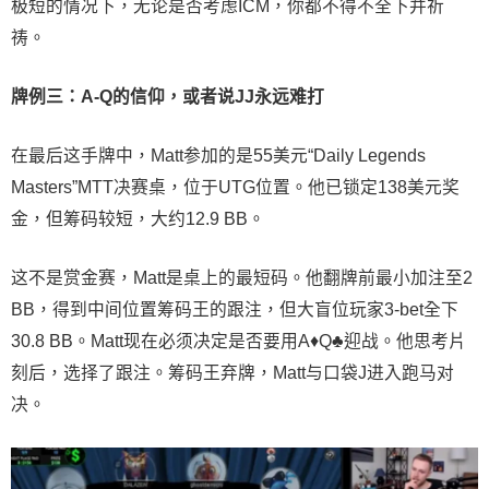
极短的情况下，无论是否考虑ICM，你都不得不全下并祈
祷。
牌例三：A-Q的信仰，或者说JJ永远难打
在最后这手牌中，Matt参加的是55美元“Daily Legends
Masters”MTT决赛桌，位于UTG位置。他已锁定138美元奖
金，但筹码较短，大约12.9 BB。
这不是赏金赛，Matt是桌上的最短码。他翻牌前最小加注至2
BB，得到中间位置筹码王的跟注，但大盲位玩家3-bet全下
30.8 BB。Matt现在必须决定是否要用A♦Q♣迎战。他思考片
刻后，选择了跟注。筹码王弃牌，Matt与口袋J进入跑马对
决。