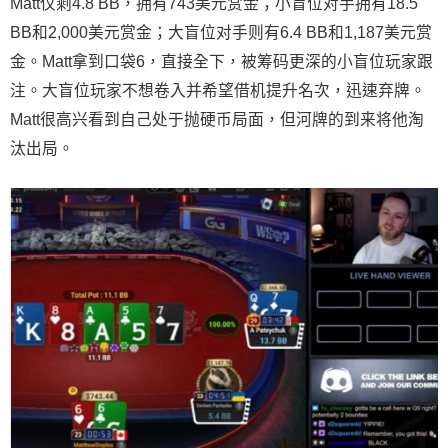
Matt仅剩4.8 BB，拥有743美元赏金；小盲位对手拥有18.5
BB和2,000美元赏金；大盲位对手则有6.4 BB和1,187美元赏
金。Matt拿到口袋6，直接全下，被筹码更深的小盲位玩家跟
注。大盲位玩家不想卷入并希望借机提升名次，迅速弃牌。
Matt很高兴看到自己处于抛硬币局面，但河牌的到来将他淘
汰出局。