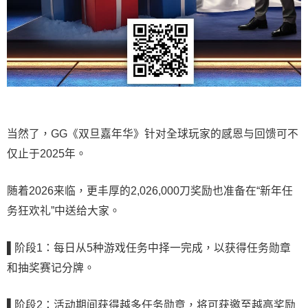
当然了，GG《双旦嘉年华》针对全球玩家的感恩与回馈可不
仅止于2025年。
随着2026来临，更丰厚的2,026,000刀奖励也准备在“新年任
务狂欢礼”中送给大家。
▌
阶段1：每日从5种游戏任务中择一完成，以获得任务勋章
和抽奖赛记分牌。
▌
阶段2：活动期间获得越多任务勋章，将可获邀至越高奖励