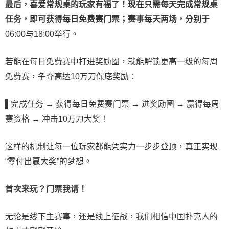
最后，喜爱常规桌的玩家有福了！现在只需每天完成常规桌
任务，即可获得每日免费赛门票；赛事每天两场，分别于
06:00与18:00举行。
若能在每日免费赛中打进奖励圈，就能解锁更高一级的每周
免费赛，争夺高达10万刀保底奖励：
▌
完成任务 → 获得每日免费赛门票 → 进奖励圈 → 赢得每周
赛资格 → 冲击10万刀大奖！
这样的机制让每一位玩家都能凭实力一步步登顶，真正实现
“零付出赢大奖”的梦想。
首次来玩？门票我请！
无论是线下主赛事，还是线上征战，我们相信中国扑克人的