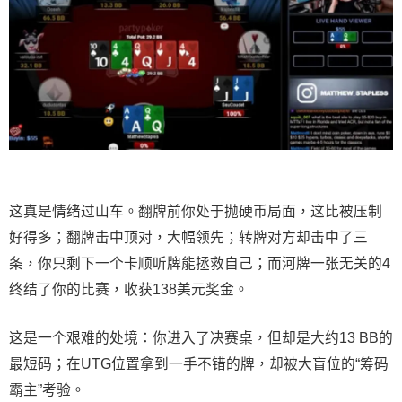
这真是情绪过山车。翻牌前你处于抛硬币局面，这比被压制
好得多；翻牌击中顶对，大幅领先；转牌对方却击中了三
条，你只剩下一个卡顺听牌能拯救自己；而河牌一张无关的4
终结了你的比赛，收获138美元奖金。
这是一个艰难的处境：你进入了决赛桌，但却是大约13 BB的
最短码；在UTG位置拿到一手不错的牌，却被大盲位的“筹码
霸主”考验。