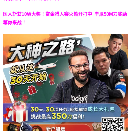
国人斩获
10W
大奖！
赏金猎人赛火热开打中 丰厚50M刀奖励
等你来战！