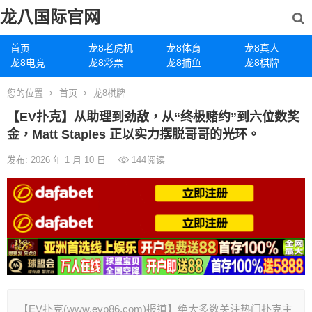
龙八国际官网
首页
龙8老虎机
龙8体育
龙8真人
龙8电竞
龙8彩票
龙8捕鱼
龙8棋牌
您的位置
首页
龙8棋牌
【EV扑克】从助理到劲敌，从“终极赌约”到六位数奖
金，Matt Staples 正以实力摆脱哥哥的光环。
发布: 2026 年 1 月 10 日
144
阅读
【EV扑克(www.evp86.com)报道】绝大多数关注热门扑克主