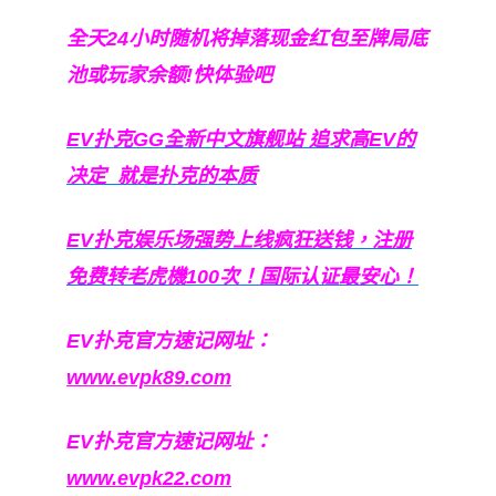
全天24小时随机将掉落现金红包至牌局底
池或玩家余额!快体验吧
EV扑克GG
全新中文旗舰站
追求高EV
的
决定
就是扑克的本质
EV扑克娱乐场强势上线疯狂送钱，注册
免费转老虎機100次！国际认证最安心！
EV扑克官方速记网址：
www.evpk89.com
EV扑克官方速记网址：
www.evpk22.com