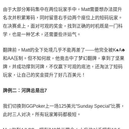
由于大部分筹码集中在两位玩家手中，Matt需要想办法提升
名次并积累筹码，同时留意右手边两个座位上的短码玩家。
在决赛桌上，面对可观的奖金，找到正确的时机既是一门科
学，也是一种艺术，还需要些许运气。
翻牌前，Matt的全下处境几乎不能再差了——他完全被K♠A♣
和AA压制。但不知何故，他竟击中了梦幻翻牌，拿到了坚果
牌，并成功撑到河牌，不仅赢下可观的底池，还淘汰了短码
玩家，让自己的奖金提升了好几百美元！
牌例二：河牌总是出7
我们切换到GGPoker上一场125美元“Sunday Special”比赛，
此时三人对决，所有玩家筹码都极短。