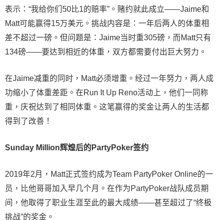
表示：“我给你们50比1的赔率”。赌约就此成立——Jaime和
Matt可能赢得15万美元。挑战内容是：一年后两人的体重相
差不超过一磅。但问题是：Jaime当时重305磅，而Matt只有
134磅——要达到相近的体重，双方都需要付出巨大努力。
在Jaime减重的同时，Matt必须增重。经过一年努力，两人成
功缩小了体重差距。在Run It Up Reno活动上，他们一同称
重，庆祝达到了相同体重。这笔赢得的奖金让两人的生活都
得到了改善！
Sunday Million辉煌后的PartyPoker签约
2019年2月，Matt正式签约成为Team PartyPoker Online的一
员，比他哥哥加入早几个月。在作为PartyPoker战队成员期
间，他取得了职业生涯至此的最大成绩——甚至超过了“终极
挑战”的奖金。