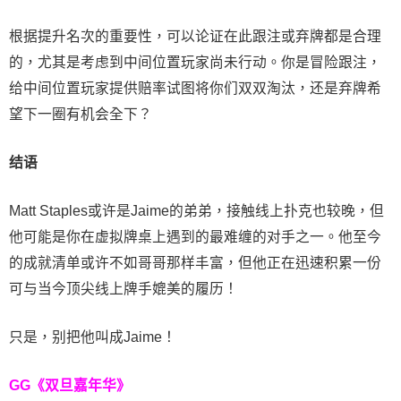
根据提升名次的重要性，可以论证在此跟注或弃牌都是合理
的，尤其是考虑到中间位置玩家尚未行动。你是冒险跟注，
给中间位置玩家提供赔率试图将你们双双淘汰，还是弃牌希
望下一圈有机会全下？
结语
Matt Staples或许是Jaime的弟弟，接触线上扑克也较晚，但
他可能是你在虚拟牌桌上遇到的最难缠的对手之一。他至今
的成就清单或许不如哥哥那样丰富，但他正在迅速积累一份
可与当今顶尖线上牌手媲美的履历！
只是，别把他叫成Jaime！
GG《双旦嘉年华》