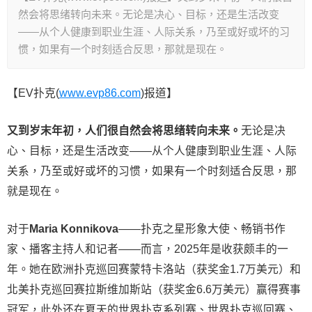
然会将思绪转向未来。无论是决心、目标，还是生活改变
——从个人健康到职业生涯、人际关系，乃至或好或坏的习
惯，如果有一个时刻适合反思，那就是现在。
【EV扑克(
www.evp86.com
)报道】
又到岁末年初，人们很自然会将思绪转向未来。
无论是决
心、目标，还是生活改变——从个人健康到职业生涯、人际
关系，乃至或好或坏的习惯，如果有一个时刻适合反思，那
就是现在。
对于
Maria Konnikova
——扑克之星形象大使、畅销书作
家、播客主持人和记者——而言，2025年是收获颇丰的一
年。她在欧洲扑克巡回赛蒙特卡洛站（获奖金1.7万美元）和
北美扑克巡回赛拉斯维加斯站（获奖金6.6万美元）赢得赛事
冠军，此外还在夏天的世界扑克系列赛、世界扑克巡回赛、