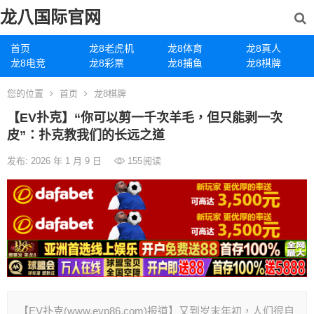
龙八国际官网
首页
龙8老虎机
龙8体育
龙8真人
龙8电竞
龙8彩票
龙8捕鱼
龙8棋牌
您的位置
首页
龙8棋牌
【EV扑克】“你可以剪一千次羊毛，但只能剥一次
皮”：扑克教我们的长远之道
发布: 2026 年 1 月 9 日
155
阅读
【EV扑克(www.evp86.com)报道】又到岁末年初，人们很自