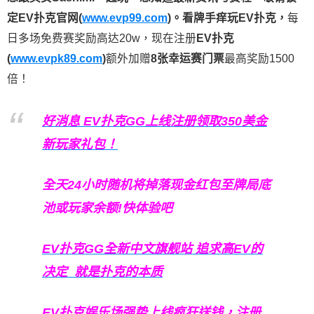
定EV扑克官网(
www.evp99.com
)。
看牌手痒玩EV扑克，
每
日多场免费赛奖励高达20w，现在注册
EV扑克
(
www.evpk89.com
)
额外加赠
8张幸运赛门票
最高奖励1500
倍！
好消息 EV扑克GG上线注册领取350美金
新玩家礼包！
全天24小时随机将掉落现金红包至牌局底
池或玩家余额!快体验吧
EV扑克GG
全新中文旗舰站
追求高EV
的
决定
就是扑克的本质
EV扑克娱乐场强势上线疯狂送钱，注册