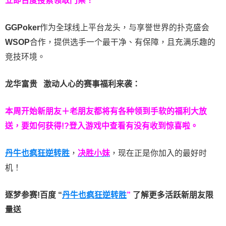
立即百度搜索领取门票！
GGPoker
作为全球线上平台龙头，与享誉世界的扑克盛会
WSOP
合作，提供选手一个最干净、有保障，且充满乐趣的
竞技环境。
龙华富贵 激动人心的赛事福利来袭：
本周开始新朋友＋老朋友都将有各种领到手软的福利大放
送，要如何获得!?登入游戏中查看有没有收到惊喜啦。
丹牛也疯狂逆转胜
，
决胜小妹
，现在正是你加入的最好时
机！
逐梦参赛!百度 “
丹牛也疯狂逆转胜
”
了解更多
活跃新朋友限
量送