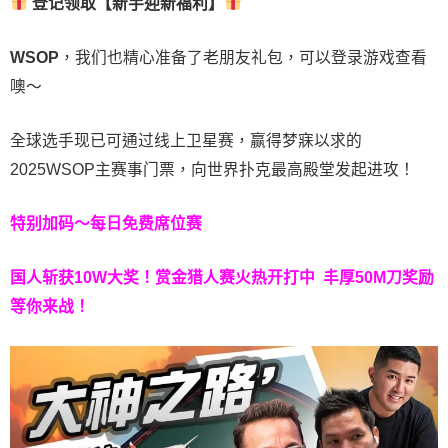
登记领取【新手迎新福利】
WSOP
，我们也精心准备了老朋友礼包，可以登录游戏查看
噢～
全球选手现已可通过线上卫星赛，赢得梦寐以求的
2025WSOP主赛事门票，向世界扑克最高殿堂发起进攻！
特别加码～每日免费席位赛
国人斩获
10W
大奖！
赏金猎人赛火热开打中 丰厚50M刀奖励
等你来战！