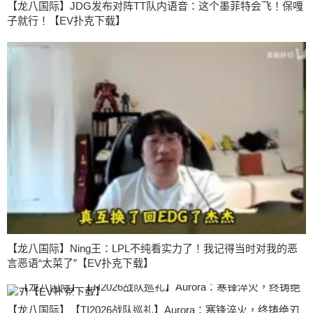
【龙八国际】JDG发布对阵TT队内语音：这个墨菲特会飞！保嘎
子就行！【EV扑克下载】
【龙八国际】Ning王：LPL不纯看实力了！我记得当时对我的恶
言恶语“太菜了”【EV扑克下载】
【龙八国际】【TI2026战队巡礼】Aurora：寒锋淬火，终铸绝刃