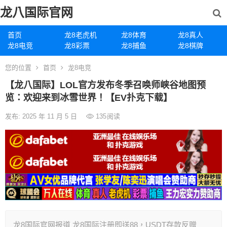
龙八国际官网
首页
龙8老虎机
龙8体育
龙8真人
龙8电竞
龙8彩票
龙8捕鱼
龙8棋牌
您的位置
首页
龙8电竞
【龙八国际】LOL官方发布冬季召唤师峡谷地图预
览：欢迎来到冰雪世界！【EV扑克下载】
发布: 2025 年 11 月 5 日
135
阅读
龙8国际官网报道 龙8国际注册即送88，USDT存款反赠