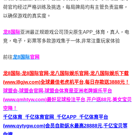
荷官均经过严格训练及挑选，每局牌局均有主管负责监察，
以确保游戏的真实度。
龙8国际
亚洲最正规遊戏公司顶尖原生APP_体育，真人，电
竞，电子，彩票等多款游戏集于一体,非常注重玩家体验
前往
龙8国际
官网
龙8国际-龙8国际官网-龙八国际娱乐官网-龙八国际娱乐下载
(www.l8gjw.com)全球最佳老虎机平台,每日存款送3888元！
球盟会-球盟会官网-球盟会体育是亚洲老牌娱乐平台
(www.qmhtyw.com)最好足球投注平台,开户送88元,美女宝贝
空降！
千亿体育_千亿体育官网_千亿APP_千亿体育平台
(www.qytygw.com)会员自助返水最高28888元,千亿宝贝等
你撩