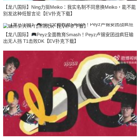
【龙八国际】Ning力挺Meiko：我实名制不同意换Meiko，能不能
别发这种低智言论【EV扑克下载】
【龙八国际】
Peyz全面教育Smash！Peyz卢锡安团战疯狂输
出无人挡 T1击败DK【EV扑克下载】