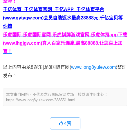
空降！
千亿体育_千亿体育官网_千亿APP_千亿体育平台
(www.qytygw.com)会员自助返水最高28888元,千亿宝贝等
你撩
乐虎国际-乐虎国际官网-乐虎棋牌游戏官网-乐虎体育app下载
(www.lhgjgw.com)真人百家乐连赢,最高88888,让您喜上加
喜！
以上内容由龙8娱乐|龙8国际官网(
www.long8yulew.com
)整理
发布。
本文来自网络，不代表龙八国际官网立场，转载请注明出处：
https://www.long8yulew.com/338551.html
4
赞