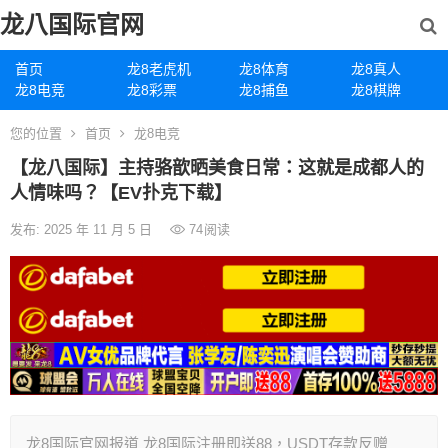
龙八国际官网
首页
龙8老虎机
龙8体育
龙8真人
龙8电竞
龙8彩票
龙8捕鱼
龙8棋牌
您的位置
首页
龙8电竞
【龙八国际】主持骆歆晒美食日常：这就是成都人的
人情味吗？【EV扑克下载】
发布: 2025 年 11 月 5 日
74
阅读
龙8国际官网报道 龙8国际注册即送88，USDT存款反赠