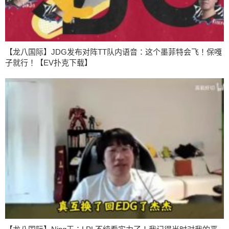
【龙八国际】JDG发布对阵TT队内语音：这个墨菲特会飞！保嘎
子就行！【EV扑克下载】