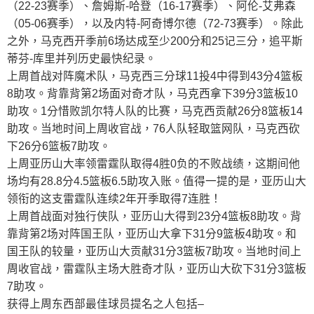
（22-23赛季）、詹姆斯-哈登（16-17赛季）、阿伦-艾弗森
（05-06赛季），以及内特-阿奇博尔德（72-73赛季）。除此
之外，马克西开季前6场达成至少200分和25记三分，追平斯
蒂芬-库里并列历史最快纪录。
上周首战对阵魔术队，马克西三分球11投4中得到43分4篮板
8助攻。背靠背第2场面对奇才队，马克西拿下39分3篮板10
助攻。1分惜败凯尔特人队的比赛，马克西贡献26分8篮板14
助攻。当地时间上周收官战，76人队轻取篮网队，马克西砍
下26分6篮板7助攻。
上周亚历山大率领雷霆队取得4胜0负的不败战绩，这期间他
场均有28.8分4.5篮板6.5助攻入账。值得一提的是，亚历山大
领衔的这支雷霆队连续2年开季取得7连胜！
上周首战面对独行侠队，亚历山大得到23分4篮板8助攻。背
靠背第2场对阵国王队，亚历山大拿下31分9篮板4助攻。和
国王队的较量，亚历山大贡献31分3篮板7助攻。当地时间上
周收官战，雷霆队主场大胜奇才队，亚历山大砍下31分3篮板
7助攻。
获得上周东西部最佳球员提名之人包括–