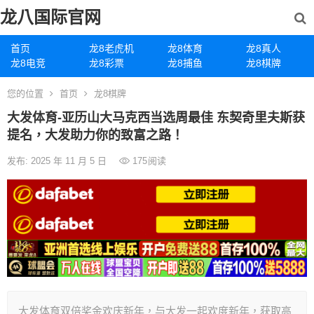
龙八国际官网
首页
龙8老虎机
龙8体育
龙8真人
龙8电竞
龙8彩票
龙8捕鱼
龙8棋牌
您的位置
首页
龙8棋牌
大发体育-亚历山大马克西当选周最佳 东契奇里夫斯获
提名，大发助力你的致富之路！
发布: 2025 年 11 月 5 日
175
阅读
大发体育双倍奖金欢庆新年，与大发一起欢度新年，获取高