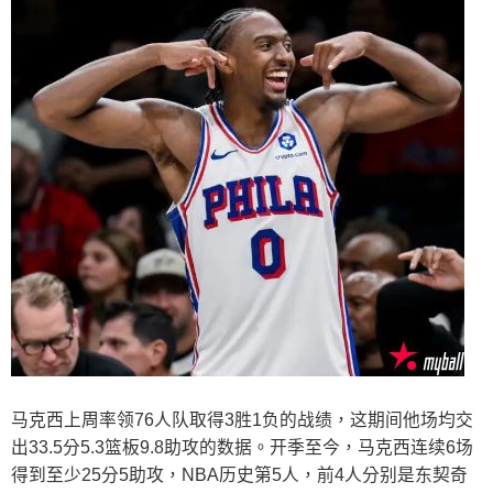
马克西上周率领76人队取得3胜1负的战绩，这期间他场均交
出33.5分5.3篮板9.8助攻的数据。开季至今，马克西连续6场
得到至少25分5助攻，NBA历史第5人，前4人分别是东契奇