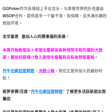
GGPoker
作为全球线上平台龙头，与享誉世界的扑克盛会
WSOP
合作，提供选手一个最干净、有保障，且充满乐趣的
竞技环境。
龙华富贵 激动人心的赛事福利来袭：
本周开始新朋友＋老朋友都将有各种领到手软的福利大放
送，要如何获得!?登入游戏中查看有没有收到惊喜啦。
丹牛也疯狂逆转胜
，
决胜小妹
，现在正是你加入的最好时
机！
逐梦参赛!百度 “
丹牛也疯狂逆转胜
”
了解更多
活跃新朋友限
量送