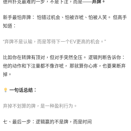
德州扑克最难的一步，不是下注，而是——
弃牌。
新手最怕弃牌： 怕错过机会、怕被诈唬、怕被人笑。 但高手
知道：
“弃牌不是认输，而是等待下一个EV更高的机会。”
比如你在转牌有顶对，但对手突然全压。 逻辑判断告诉你：
他的动作和下注量都不像诈唬， 那就算你心疼，也要果断弃
掉。
一句话总结：
弃掉不划算的牌，是一种盈利行为。
七、最后一步：逻辑赢的不是牌，而是时间