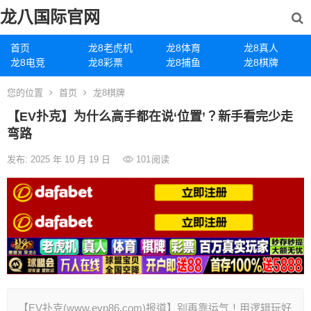
龙八国际官网
首页
龙8老虎机
龙8体育
龙8真人
龙8电竞
龙8彩票
龙8捕鱼
龙8棋牌
您的位置
首页
龙8棋牌
【EV扑克】为什么高手都在说‘位置’？新手看完少走
弯路
发布: 2025 年 10 月 19 日
101
阅读
【EV扑克(www.evp86.com)报道】别再靠运气！用逻辑玩好