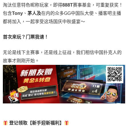
淘汰任意特色昵称玩家，即得
888T
赛事基金，可重复获奖！
包含
Tony
、
茅人及
在内的众多
GG
中国队大使、播客吧主播
都将加入，一起享受这场国庆中秋盛宴～
首次来玩？门票我请！
无论是线下主赛事，还是线上征战，我们相信中国扑克人的
故事才刚刚开始。
登记领取【新手迎新福利】