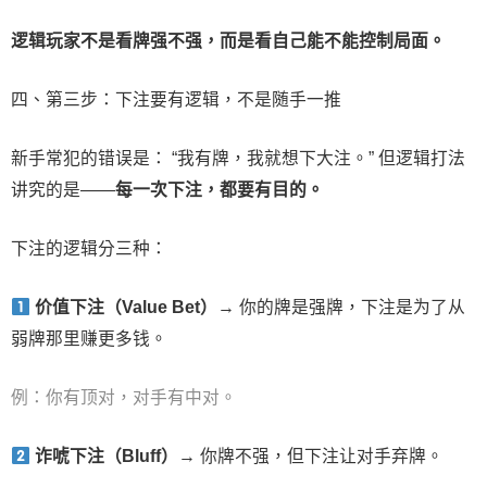
逻辑玩家不是看牌强不强，而是看自己能不能控制局面。
四、第三步：下注要有逻辑，不是随手一推
新手常犯的错误是： “我有牌，我就想下大注。” 但逻辑打法
讲究的是——
每一次下注，都要有目的。
下注的逻辑分三种：
价值下注（Value Bet）
→ 你的牌是强牌，下注是为了从
弱牌那里赚更多钱。
例：你有顶对，对手有中对。
诈唬下注（Bluff）
→ 你牌不强，但下注让对手弃牌。