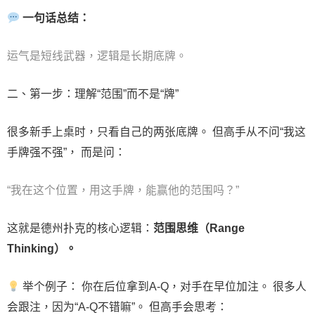
一句话总结：
运气是短线武器，逻辑是长期底牌。
二、第一步：理解“范围”而不是“牌”
很多新手上桌时，只看自己的两张底牌。 但高手从不问“我这
手牌强不强”， 而是问：
“我在这个位置，用这手牌，能赢他的范围吗？”
这就是德州扑克的核心逻辑：
范围思维（Range
Thinking）。
举个例子： 你在后位拿到A-Q，对手在早位加注。 很多人
会跟注，因为“A-Q不错嘛”。 但高手会思考：