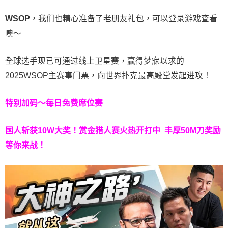
WSOP
，我们也精心准备了老朋友礼包，可以登录游戏查看
噢～
全球选手现已可通过线上卫星赛，赢得梦寐以求的
2025WSOP主赛事门票，向世界扑克最高殿堂发起进攻！
特别加码～每日免费席位赛
国人斩获
10W
大奖！
赏金猎人赛火热开打中 丰厚50M刀奖励
等你来战！