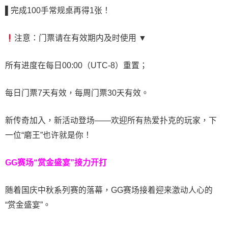
▌
完成100手常规桌再得1张！
注意：门票请在有效期内及时使用 ▼
所有进度在每日00:00（UTC-8）重置；
每日门票7天有效，每周门票30天有效。
新传奇加入，新活动登场——欢迎所有热爱扑克的玩家，下
一位“磨王”也许就是你！
GG赛场“赏金盛宴”接力开打
随着国庆中秋系列赛的落幕，GG赛场接着迎来激动人心的
“赏金盛宴”。