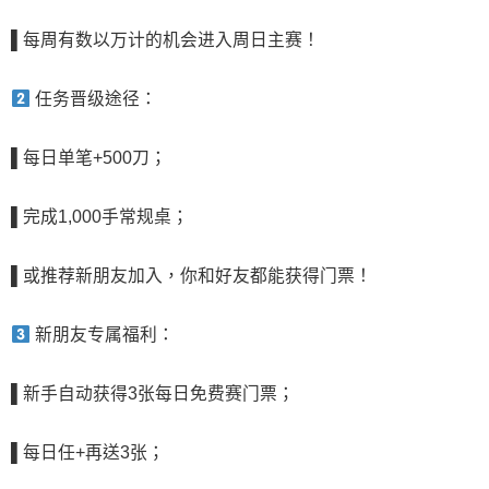
▌
每周有数以万计的机会进入周日主赛！
任务晋级途径：
▌
每日单笔+500刀
；
▌
完成1,000手常规桌
；
▌
或推荐新朋友加入，你和好友都能获得门票！
新朋友专属福利：
▌
新手自动获得3张每日免费赛门票
；
▌
每日任+再送3张
；