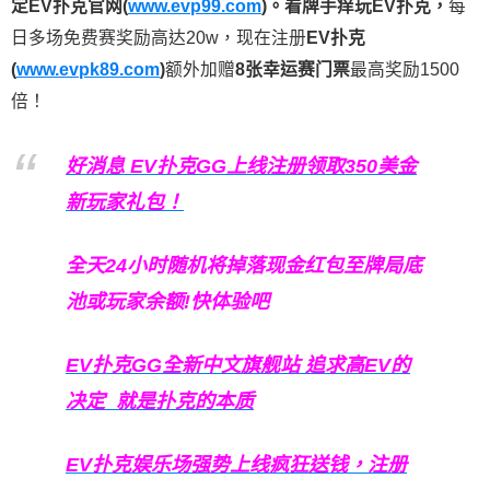
定EV扑克官网(
www.evp99.com
)。
看牌手痒玩EV扑克，
每
日多场免费赛奖励高达20w，现在注册
EV扑克
(
www.evpk89.com
)
额外加赠
8张幸运赛门票
最高奖励1500
倍！
好消息 EV扑克GG上线注册领取350美金
新玩家礼包！
全天24小时随机将掉落现金红包至牌局底
池或玩家余额!快体验吧
EV扑克GG
全新中文旗舰站
追求高EV
的
决定
就是扑克的本质
EV扑克娱乐场强势上线疯狂送钱，注册