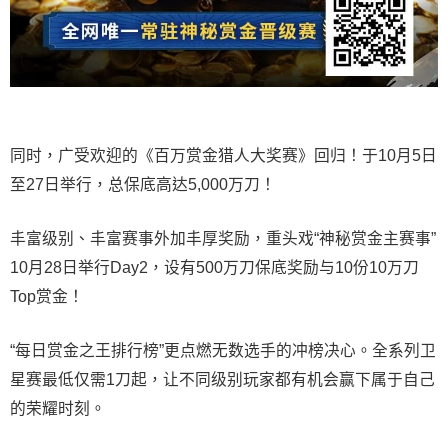
同时，广受欢迎的《百万赏金猎人大奖赛》回归！于10月5日
至27日举行，总保底高达5,000万刀！
丰富级别、丰富赛事外加丰厚奖励，重头戏“神秘赏金主赛事”
10月28日举行Day2，设有500万刀保底奖励与10份10万刀
Top赏金！
“每日赏金之王排行榜”更点燃无数选手的冲榜决心。全系列卫
星赛最低仅需1刀起，让不同级别玩家都有机会赢下属于自己
的荣耀时刻。