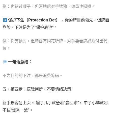
例：你错过顺子，但河牌后对手犹豫，你重注逼退。
保护下注（Protection Bet）
→ 你的牌目前领先，但牌面
危险，下注是为了“保护底池”。
例：你有顶对，但牌面有同花听牌，对手要看牌必须付出代
价。
一句话总结：
不为目的的下注，都是浪费筹码。
五、第四步：逻辑判断，不要情绪决策
新手最容易上头。 输了几手就急着“赢回来”， 中了小牌就忍
不住“想秀一波”。