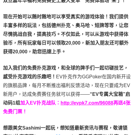
双旦嘉年华福利
免费赛史上最大变革
”免费体验场”来了！
现在开始可以随时随地可以享受真实的游戏体验！我们提供
丰富多样的玩法，包括德州扑克、奥马哈、短牌等等，让您
尽情挑战自我，提高技巧。不仅如此，
可以从游戏中获得体
验币，所有玩家每日可以领取20,000，新加入朋友还可额外
获得20,000，助您迅速上手。
加入我们的免费扑克游戏，和全球的牌手们一起切磋技艺，
感受扑克游戏的乐趣吧！
EV扑克作为GGPoker在国内新开设
的旗舰品牌，每月不断推出福利反馈活动，现在只要成为EV
新用户，达成免费赛任务就可以获得——
“EV专属大宝箱”启
动码1组
加入EV扑克战队：
http://evpk7.com/96088
再送4张
免费门票！
想跟美女Sashimi一起玩，
想知道最新资讯与赛程，
敬请锁