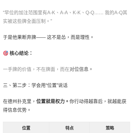
“早位的加注范围里有A-K、A-A、K-K、Q-Q…… 我的A-Q其
实被这些牌全面压制。”
于是他果断弃牌—— 这不是怂，而是理性。
核心结论：
一手牌的价值，不在牌面，而在
对位信息。
三、第二步：学会用“位置”说话
在德州扑克里，
位置就是权力。
你行动得越靠后，就越能获
得信息优势。
位置
特点
策略