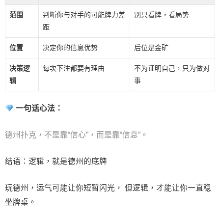
范围
判断你与对手的可能牌力差
别只看牌，看局势
距
位置
决定你的信息优势
后位是金矿
决策逻
每次下注都要有理由
不为证明自己，只为做对
辑
事
一句话心法：
德州扑克，不是靠“信心”，而是靠“信息”。
结语：逻辑，就是德州的底牌
玩德州，运气可能让你短暂闪光， 但逻辑，才能让你一直稳
坐牌桌。