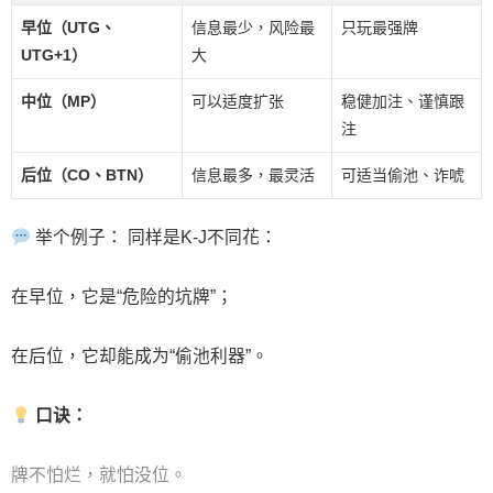
早位（UTG、
信息最少，风险最
只玩最强牌
UTG+1）
大
中位（MP）
可以适度扩张
稳健加注、谨慎跟
注
后位（CO、BTN）
信息最多，最灵活
可适当偷池、诈唬
举个例子： 同样是K-J不同花：
在早位，它是“危险的坑牌”；
在后位，它却能成为“偷池利器”。
口诀：
牌不怕烂，就怕没位。