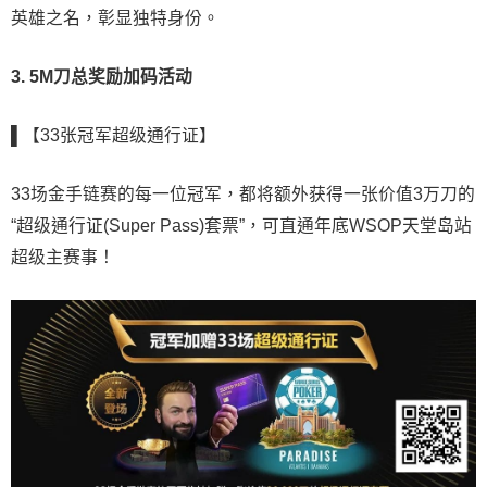
英雄之名，彰显独特身份。
3. 5M刀总奖励加码活动
▌【33张冠军超级通行证】
33场金手链赛的每一位冠军，都将额外获得一张价值3万刀的
“超级通行证(Super Pass)套票”，可直通年底WSOP天堂岛站
超级主赛事！