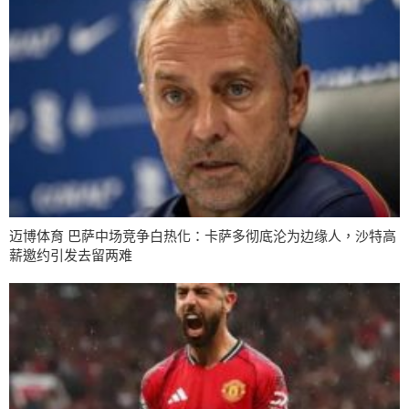
迈博体育 巴萨中场竞争白热化：卡萨多彻底沦为边缘人，沙特高
薪邀约引发去留两难