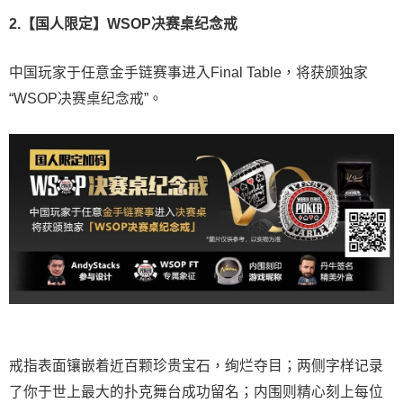
2.【国人限定】WSOP决赛桌纪念戒
中国玩家于任意金手链赛事进入Final Table，将获颁独家
“WSOP决赛桌纪念戒”。
戒指表面镶嵌着近百颗珍贵宝石，绚烂夺目；两侧字样记录
了你于世上最大的扑克舞台成功留名；内围则精心刻上每位