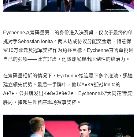
Eychenne以筹码量第二的身份进入决赛桌，仅次于最终的单
挑对手Sebastian Ionita。两人达成协议分配奖金后，特意保
留10万欧元及冠军奖杯作为角逐目标。Eychenne直言单挑是
自己的强项——此言非虚，他随即展现出压倒性的统治力。
在筹码量相近的情况下，Eychenne接连赢下多个底池，迅速
建立领先优势。最后一手牌中，他以A♠K♥迎战Ionita的
A♦7♦，公共牌发出K♣8♠3♥9♣2♥，Eychenne以“大同花”锁定
胜局，捧起生涯首座现场赛事奖杯。