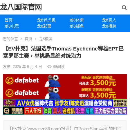
龙八国际官网
首页
龙8老虎机
龙8体育
龙8真人
龙8电竞
龙8彩票
龙8捕鱼
龙8棋牌
您的位置
首页
龙8棋牌
【EV扑克】法国选手Thomas Eychenne称雄EPT巴
塞罗那主赛，单挑局显绝对统治力
发布: 2025 年 9 月 4 日
89
阅读
【EV扑克(www.evp86.com)报道】由PokerStars呈现的EPT