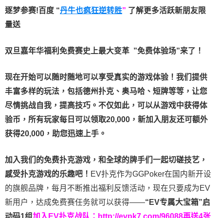
逐梦参赛!百度 “
丹牛也疯狂逆转胜
”
了解更多
活跃新朋友限
量送
双旦嘉年华福利
免费赛史上最大变革
”免费体验场”来了！
现在开始可以随时随地可以享受真实的游戏体验！我们提供
丰富多样的玩法，包括德州扑克、奥马哈、短牌等等，让您
尽情挑战自我，提高技巧。不仅如此，
可以从游戏中获得体
验币，所有玩家每日可以领取20,000，新加入朋友还可额外
获得20,000，助您迅速上手。
加入我们的免费扑克游戏，和全球的牌手们一起切磋技艺，
感受扑克游戏的乐趣吧！
EV扑克作为GGPoker在国内新开设
的旗舰品牌，每月不断推出福利反馈活动，现在只要成为EV
新用户，达成免费赛任务就可以获得——
“EV专属大宝箱”启
动码1组
加入EV扑克战队：
http://evpk7.com/96088
再送4张