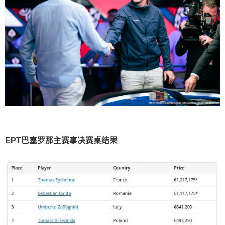
EPT巴塞罗那主赛事决赛桌结果