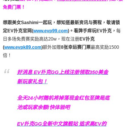
免费门票！
想跟美女Sashimi一起玩，
想知道最新资讯与赛程，
敬请锁
定EV扑克官网(
www.evp99.com
)。
看牌手痒玩EV扑克，
每
日多场免费赛奖励高达20w，现在注册
EV扑克
(
www.evpk89.com
)
额外加赠
8张幸运赛门票
最高奖励1500
倍！
好消息 EV扑克GG上线注册领取350美金
新玩家礼包！
全天24小时随机将掉落现金红包至牌局底
池或玩家余额!快体验吧
EV扑克GG
全新中文旗舰站
追求高EV
的