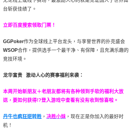
无论线上或线下赛场，最激励人心的就是见证国人于世界舞
台斩获佳绩了。
立即百度搜索领取门票！
GGPoker
作为全球线上平台龙头，与享誉世界的扑克盛会
WSOP
合作，提供选手一个最干净、有保障，且充满乐趣的
竞技环境。
龙华富贵 激动人心的赛事福利来袭：
本周开始新朋友＋老朋友都将有各种领到手软的福利大放
送，要如何获得!?登入游戏中查看有没有收到惊喜啦。
丹牛也疯狂逆转胜
，
决胜小妹
，现在正是你加入的最好时
机！