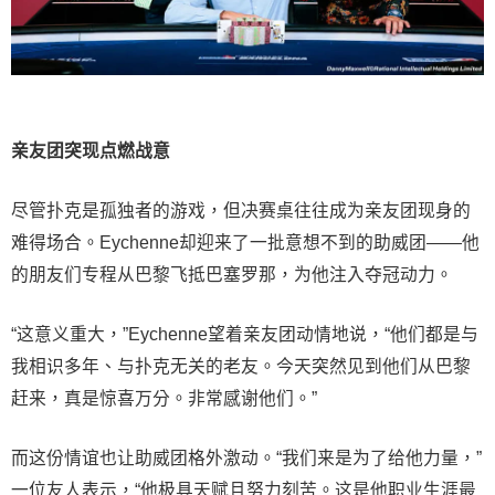
亲友团突现点燃战意
尽管扑克是孤独者的游戏，但决赛桌往往成为亲友团现身的
难得场合。Eychenne却迎来了一批意想不到的助威团——他
的朋友们专程从巴黎飞抵巴塞罗那，为他注入夺冠动力。
“这意义重大，”Eychenne望着亲友团动情地说，“他们都是与
我相识多年、与扑克无关的老友。今天突然见到他们从巴黎
赶来，真是惊喜万分。非常感谢他们。”
而这份情谊也让助威团格外激动。“我们来是为了给他力量，”
一位友人表示，“他极具天赋且努力刻苦。这是他职业生涯最