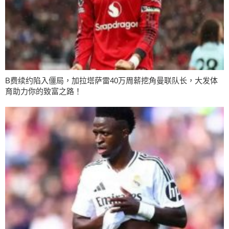
B费续约陷入僵局，加拉塔萨雷40万周薪挖角曼联队长，大发体
育助力你的致富之路！