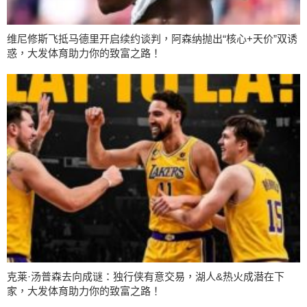
维尼修斯飞抵马德里开启续约谈判，阿森纳抛出“核心+天价”双诱
惑，大发体育助力你的致富之路！
克莱·汤普森去向成谜：独行侠有意交易，湖人&热火成潜在下
家，大发体育助力你的致富之路！