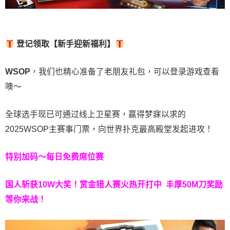
登记领取【新手迎新福利】
WSOP
，我们也精心准备了老朋友礼包，可以登录游戏查看
噢～
全球选手现已可通过线上卫星赛，赢得梦寐以求的
2025WSOP主赛事门票，向世界扑克最高殿堂发起进攻！
特别加码～每日免费席位赛
国人斩获
10W
大奖！
赏金猎人赛火热开打中 丰厚50M刀奖励
等你来战！