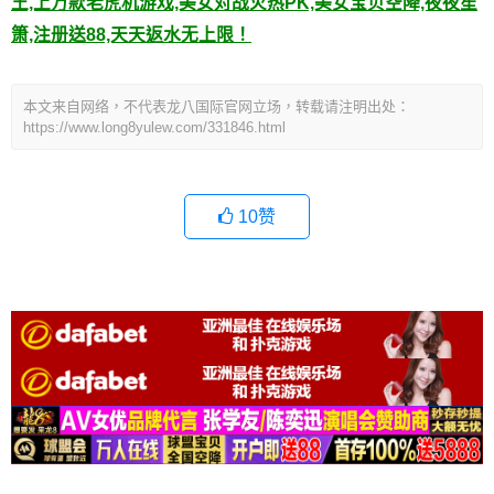
王,上万款老虎机游戏,美女对战火热PK,美女宝贝空降,夜夜笙
箫,注册送88,天天返水无上限！
本文来自网络，不代表龙八国际官网立场，转载请注明出处：
https://www.long8yulew.com/331846.html
10
赞