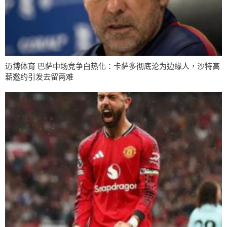
迈博体育 巴萨中场竞争白热化：卡萨多彻底沦为边缘人，沙特高
薪邀约引发去留两难