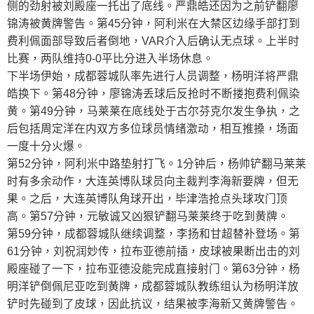
侧的劲射被刘殿座一托出了底线。严鼎皓还因为之前铲翻廖
锦涛被黄牌警告。第45分钟，阿利米在大禁区边缘手部打到
费利佩面部导致后者倒地，VAR介入后确认无点球。上半时
比赛，两队维持0-0平比分进入半场休息。
下半场伊始，成都蓉城队率先进行人员调整，杨明洋将严鼎
皓换下。第48分钟，廖锦涛丢球后反抢时不断搂抱费利佩染
黄。第49分钟，马莱莱在底线处于古尔芬克尔发生争执，之
后包括周定洋在内双方多位球员情绪激动，相互推搡，场面
一度十分火爆。
第52分钟，阿利米中路垫射打飞。1分钟后，杨帅铲翻马莱莱
时有多余动作，大连英博队球员向主裁判李海新要牌，但无
果。之后，大连英博队角球开出，毕津浩抢点头球攻门顶
高。第57分钟，元敏诚又凶狠铲翻马莱莱终于吃到黄牌。
第59分钟，成都蓉城队继续调整，李扬和甘超替补登场。第
61分钟，刘祝润妙传，拉布亚德前插，皮球被果断出击的刘
殿座碰了一下，拉布亚德没能完成直接射门。第63分钟，杨
明洋铲倒佩尼亚吃到黄牌，成都蓉城队教练组认为杨明洋放
铲时先碰到了皮球，因此抗议，结果被李海新又黄牌警告。