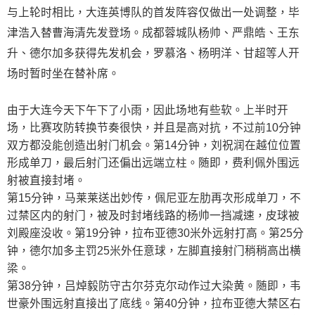
与上轮时相比，大连英博队的首发阵容仅做出一处调整，毕
津浩入替曹海清先发登场。成都蓉城队杨帅、严鼎皓、王东
升、德尔加多获得先发机会，罗慕洛、杨明洋、甘超等人开
场时暂时坐在替补席。
由于大连今天下午下了小雨，因此场地有些软。上半时开
场，比赛攻防转换节奏很快，并且是高对抗，不过前10分钟
双方都没能创造出射门机会。第14分钟，刘祝润在越位位置
形成单刀，最后射门还偏出远端立柱。随即，费利佩外围远
射被直接封堵。
第15分钟，马莱莱送出妙传，佩尼亚左肋再次形成单刀，不
过禁区内的射门，被及时封堵线路的杨帅一挡减速，皮球被
刘殿座没收。第19分钟，拉布亚德30米外远射打高。第25分
钟，德尔加多主罚25米外任意球，左脚直接射门稍稍高出横
梁。
第38分钟，吕焯毅防守古尔芬克尔动作过大染黄。随即，韦
世豪外围远射直接出了底线。第40分钟，拉布亚德大禁区右