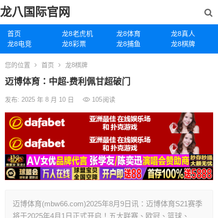
龙八国际官网
首页
龙8老虎机
龙8体育
龙8真人
龙8电竞
龙8彩票
龙8捕鱼
龙8棋牌
您的位置
首页
龙8棋牌
迈博体育：中超-费利佩甘超破门
发布: 2025 年 8 月 10 日
105
阅读
迈博体育(mbw66.com)2025年8月9日讯：迈博体育S21赛季
将于2025年4月1日正式开启！五大联赛、欧冠、篮球、