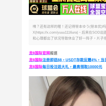
咦？还有这样的喔！还记得笹本ゆう(笹本优)
X(https://x.com/yuuu1116ura
和心理都出了状况导致休业了好一阵子，片子
龙8国际
官网
报道
龙8国际
注册即送88，
USDT存款反赠4%，当
龙8国际
每日投注送大礼，最高领取10000元