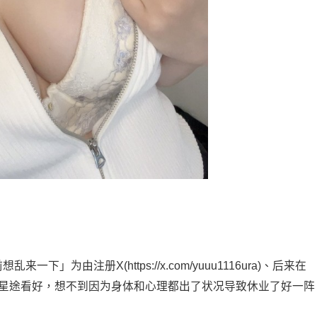
一下」为由注册X(https://x.com/yuuu1116ura)、后来在
本星途看好，想不到因为身体和心理都出了状况导致休业了好一阵