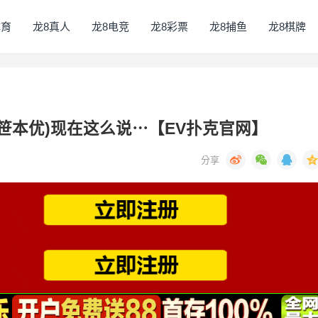
体育
龙8真人
龙8电竞
龙8彩票
龙8捕鱼
龙8棋牌
笹本优)现在这么说⋯【EV扑克官网】