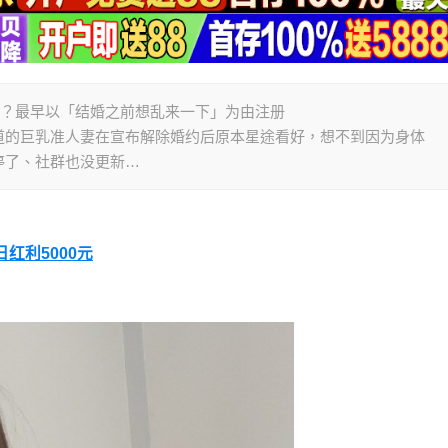
吗？最早以「结婚之前想乱来一下」为由注册
)、后来在SOD出道的巨乳准人妻在宣布解除婚约后原本星途看好，想不到因为身体
停了、社群也没更新…
日红利5000元