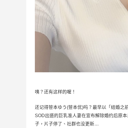
咦？还有这样的喔！
还记得
笹本ゆう
(
笹本优
)吗？最早以「结婚之前想乱来
SOD出道的巨乳准人妻在宣布解除婚约后原
子，片子停了、社群也没更新…