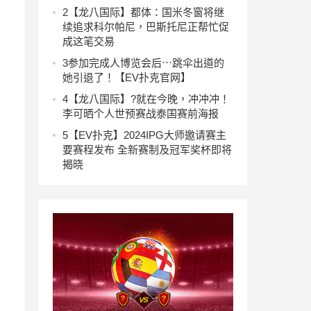
2
【龙八国际】都体：国米冬窗将继
续追求科尔帕尼，巴斯托尼正帮忙促
成这笔交易
3
参加完成人博览会后⋯跳伞出道的
她引退了！【EV扑克官网】
4
【龙八国际】?就在今晚，冲冲冲！
李可晒个人世预赛战泰国赛前海报
5
【EV扑克】2024IPG大师邀请赛主
要赛程发布 全新赛制及冠军奖杯即将
揭晓