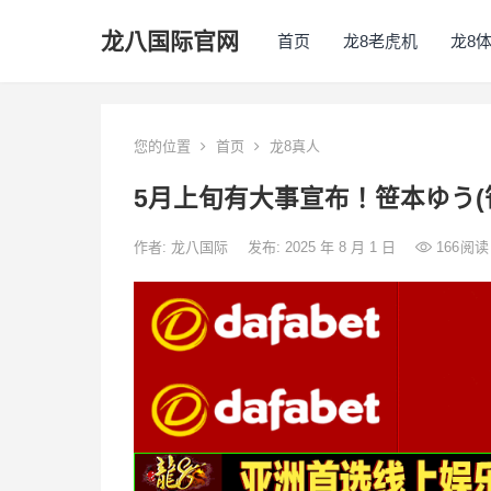
龙八国际官网
首页
龙8老虎机
龙8
您的位置
首页
龙8真人
5月上旬有大事宣布！笹本ゆう(
作者:
龙八国际
发布: 2025 年 8 月 1 日
166
阅读