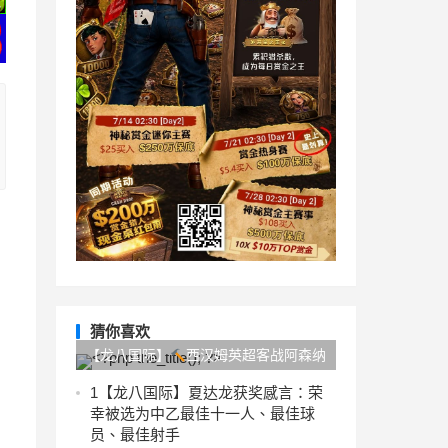
猜你喜欢
【龙八国际】
西汉姆英超客战阿森纳
取得两连胜，自2007年以来首次做到
1
【龙八国际】夏达龙获奖感言：荣
幸被选为中乙最佳十一人、最佳球
员、最佳射手