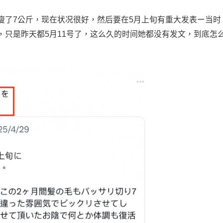
瘦了7公斤，现在状况很好，然后要在5月上旬有重大发表ー当时
，只是昨天都5月11号了，这么久的时间她都没有发文，到底怎