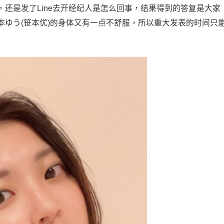
还是发了Line去开经纪人是怎么回事，结果得到的答复是大家
本ゆう(笹本优)的身体又有一点不舒服，所以重大发表的时间只