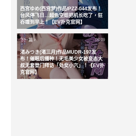
西宮ゆめ(西宫梦)作品IPZZ-044发布！
台风停飞日…超色空姐把机长吃了，狂
吞噬到早上！【EV扑克官网】
下一篇
08:09
渚みつき(渚三月)作品MUDR-197发
布！催眠后播种！无毛美少女被变态大
叔无套登门拜访「处女小穴」！【EV扑
克官网】