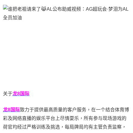
关于
龙8国际
龙8国际
致力于提供最高质量的客户服务，在一个结合体育博
彩及网络直播的娱乐平台上尽情耍乐，所有参与现场游戏的
荷官均经过严格训练及挑选，每局牌局均有主管负责监察，