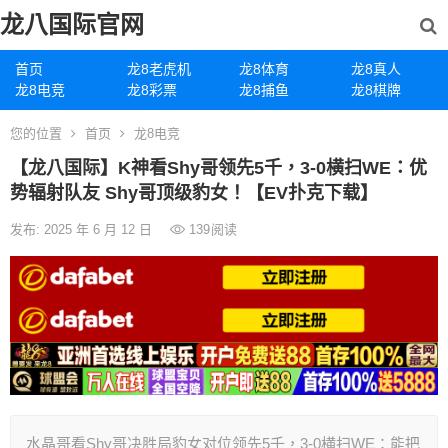
龙八国际官网
首页
龙8老虎机
龙8体育
龙8真人
龙8电竞
龙8彩票
龙8捕鱼
龙8棋牌
您的位置
首页
龙8电竞
【龙八国际】K神看Shy哥领先5千，3-0横扫WE：优
势辐射队友 Shy哥顶级豹女！【EV扑克下载】
发布: 2025 年 6 月 12 日
139
阅读
水晶哥看Shy哥决胜局豹女对位领先5千，3-0横扫WE：能把