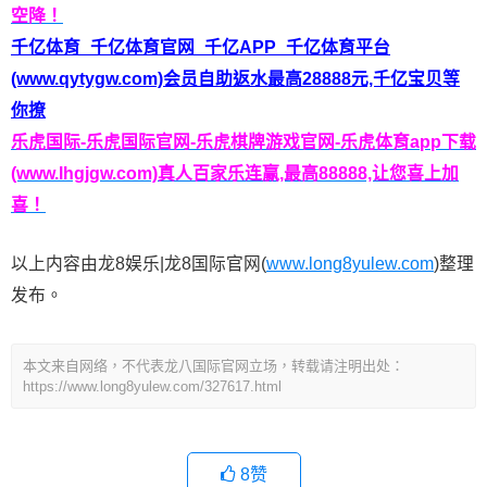
空降！
千亿体育_千亿体育官网_千亿APP_千亿体育平台
(www.qytygw.com)会员自助返水最高28888元,千亿宝贝等
你撩
乐虎国际-乐虎国际官网-乐虎棋牌游戏官网-乐虎体育app下载
(www.lhgjgw.com)真人百家乐连赢,最高88888,让您喜上加
喜！
以上内容由龙8娱乐|龙8国际官网(
www.long8yulew.com
)整理
发布。
本文来自网络，不代表龙八国际官网立场，转载请注明出处：
https://www.long8yulew.com/327617.html
8
赞