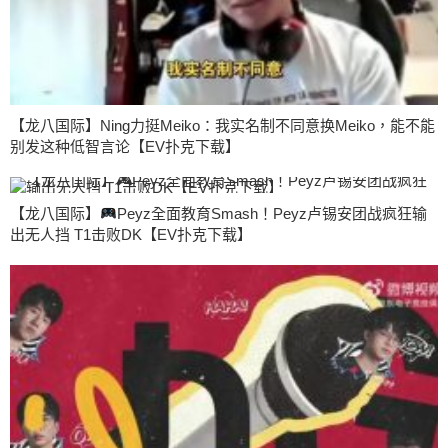
【龙八国际】Ning力挺Meiko：我实名制不同意换Meiko，能不能
别发这种低智言论【EV扑克下载】
【龙八国际】
Peyz全面教育Smash！Peyz卢锡安团战疯狂输
出无人挡 T1击败DK【EV扑克下载】