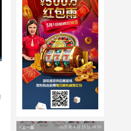
现
家
上一篇
2025 年 4 月 15 日 04:59