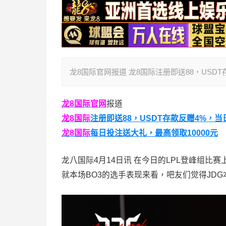
龙8国际官网报道 龙8国际注册即送88，USD
龙8国际
官网
报道
龙8国际
注册即送88，
USDT存款反赠4%，当
龙8国际
每日投注送大礼，最高领取10000元
龙八国际4月14日讯 在今日的LPL登峰组比赛
就本场BO3的选手表现来看，吧友们觉得JD