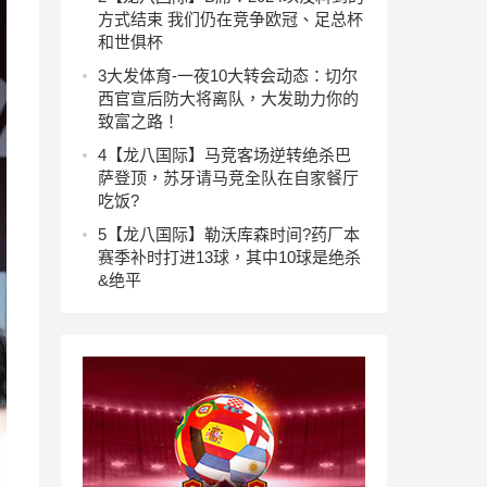
方式结束 我们仍在竞争欧冠、足总杯
和世俱杯
3
大发体育-一夜10大转会动态：切尔
西官宣后防大将离队，大发助力你的
致富之路！
4
【龙八国际】马竞客场逆转绝杀巴
萨登顶，苏牙请马竞全队在自家餐厅
吃饭?️
5
【龙八国际】勒沃库森时间?药厂本
赛季补时打进13球，其中10球是绝杀
&绝平