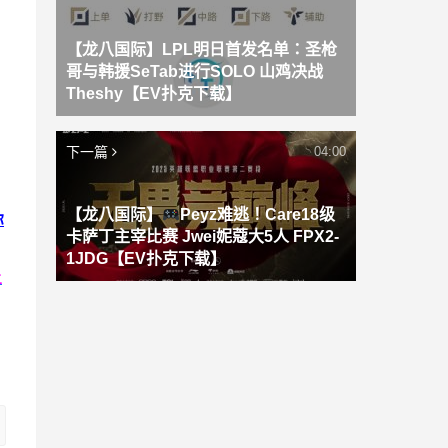
【龙八国际】LPL明日首发名单：圣枪
哥与韩援SeTab进行SOLO 山鸡决战
Theshy【EV扑克下载】
下一篇
04:00
【龙八国际】
Peyz难逃！Care18级
你
卡萨丁主宰比赛 Jwei妮蔻大5人 FPX2-
1JDG【EV扑克下载】
让