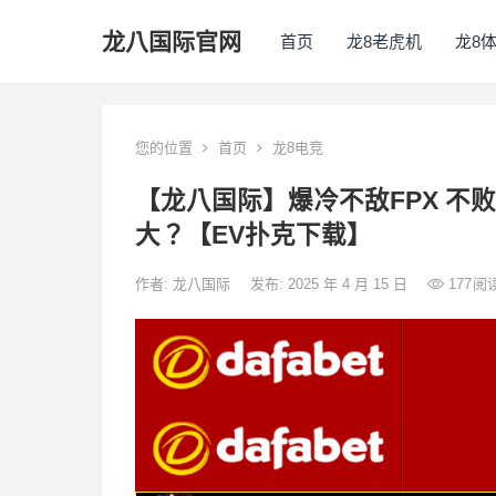
龙八国际官网
首页
龙8老虎机
龙8
您的位置
首页
龙8电竞
【龙八国际】爆冷不敌FPX 不
大？【EV扑克下载】
作者:
龙八国际
发布: 2025 年 4 月 15 日
177
阅