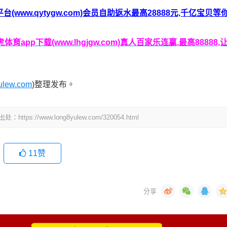
www.qytygw.com)会员自助返水最高28888元,千亿宝贝等
pp下载(www.lhgjgw.com)真人百家乐连赢,最高88888,
ulew.com
)整理发布。
/www.long8yulew.com/320054.html
11
赞