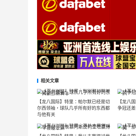
相关文章
【龙八国际】特里：帕尔默已经是切
【龙八国
尔西领袖，球队几乎所有好的东西都
争冠还差
与他有关