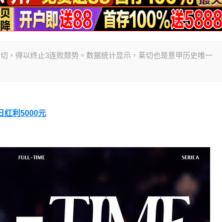
转莱切，得以终止3连败颓势。数据统计显示，莱切也是意甲历史唯一
日红利5000元