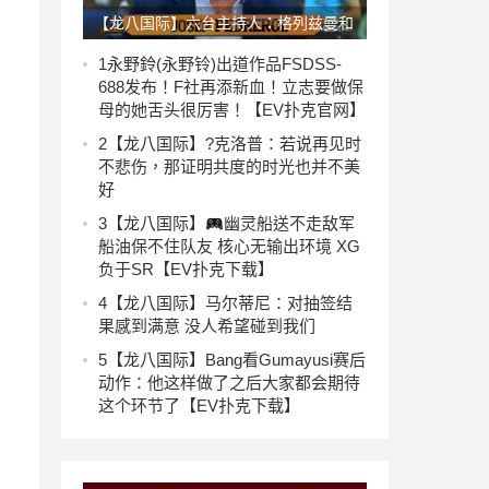
【龙八国际】六台主持人：格列兹曼和
莫拉塔是目前西甲最佳锋线组合
1
永野鈴(永野铃)出道作品FSDSS-
688发布！F社再添新血！立志要做保
母的她舌头很厉害！【EV扑克官网】
2
【龙八国际】?克洛普：若说再见时
不悲伤，那证明共度的时光也并不美
好
3
【龙八国际】
幽灵船送不走敌军
船油保不住队友 核心无输出环境 XG
负于SR【EV扑克下载】
4
【龙八国际】马尔蒂尼：对抽签结
果感到满意 没人希望碰到我们
5
【龙八国际】Bang看Gumayusi赛后
动作：他这样做了之后大家都会期待
这个环节了【EV扑克下载】