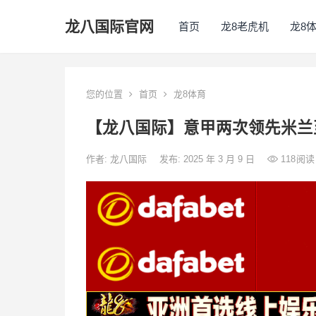
龙八国际官网
首页
龙8老虎机
龙8
您的位置
首页
龙8体育
【龙八国际】意甲两次领先米兰
作者:
龙八国际
发布: 2025 年 3 月 9 日
118
阅读