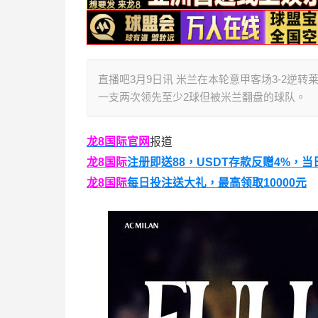
直播吧3月9日讯 米兰在本轮意甲客场3-2逆
一支两次领先至少2球但被米兰翻盘的球队。
龙8国际
官网
报道
龙8国际
注册即送88，
USDT存款反赠4%，当
龙8国际
每日投注送大礼，最高领取10000元