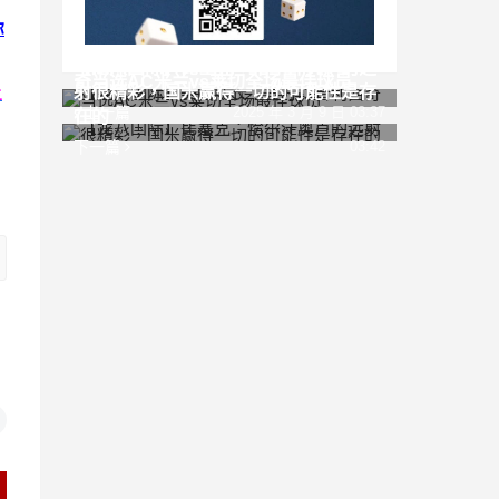
你
【龙八国际】美国队长！官方：普利西
【龙八国际】比塞克：恰尔汗奥卢的远
奇当选AC米兰vs莱切全场最佳球员
射很精彩，国米赢得一切的可能性是存
让
上一篇
2025 年 3 月 9 日 03:37
在的
下一篇
03:42