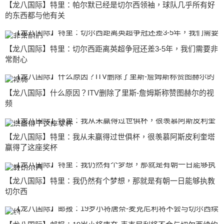
【龙八国际】特里：帕尔默已经是切尔西领袖，球队几乎所有好
的东西都与他有关
【龙八国际】特里：切尔西距离英超争冠还差3-5年，我们需要非
常耐心
【龙八国际】什么原因？ITV删除了里斯-詹姆斯称赞图赫尔的视
频
【龙八国际】特里：我从未赢得过世俱杯，很羡慕阿斯皮利奎塔
赢得了这座奖杯
【龙八国际】特里：我仍然有个梦想，那就是有朝一日能够执教
切尔西