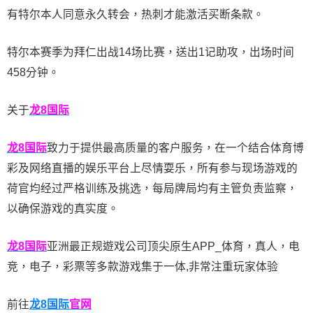
有特尔本人同意永久转会，热刺才能激活买断条款。
特尔本赛季为拜仁出战14场比赛，送出1记助攻，出场时间
458分钟。
关于
龙8国际
龙8国际
致力于提供最高质量的客户服务，在一个结合体育博
彩及网络直播的娱乐平台上尽情耍乐，所有参与现场游戏的
荷官均经过严格训练及挑选，每局牌局均有主管负责监察，
以确保游戏的真实度。
龙8国际
亚洲最正规遊戏公司顶尖原生APP_体育，真人，电
竞，电子，彩票等多款游戏集于一体,非常注重玩家体验
前往
龙8国际
官网