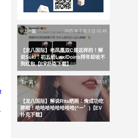
家
上一篇
2025 年 2 月 3 日 02:49
【龙八国际】老凤凰双C是这样的！解
说Suki：初五给Lwx/Doinb拜年却收不
到红包【EV扑克下载】
下一篇
02:14
你
【龙八国际】解说Rita晒照：俺成功吃
胖啦！哈哈哈哈哈哈哈哈(^ー゜)【EV
让
扑克下载】