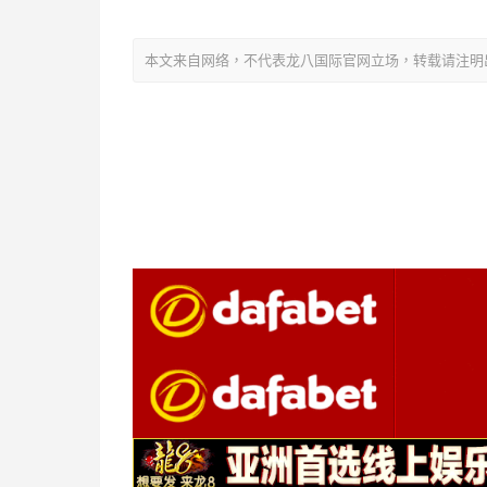
本文来自网络，不代表龙八国际官网立场，转载请注明出处：https:/