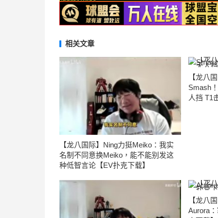
相关文章
【龙八国
Smas
人挡 T
【龙八国际】Ning力挺Meiko：我实
名制不同意换Meiko，能不能别发这
种低智言论【EV扑克下载】
【龙八国
Auro