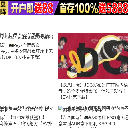
际】
Peyz全面教育
h！Peyz卢锡安团战疯狂输出无
1击败DK【EV扑克下载】
【龙八国际】JDG发布对阵TT队内
音：这个墨菲特会飞！保嘎子就行！
【EV扑克下载】
际】【TI2026战队巡礼】
【龙八国际】
轻松碾压 KSG毫无
ra：寒锋淬火，终铸绝刃【EV扑
念零封AUR拿下胜利 KSG 4-0