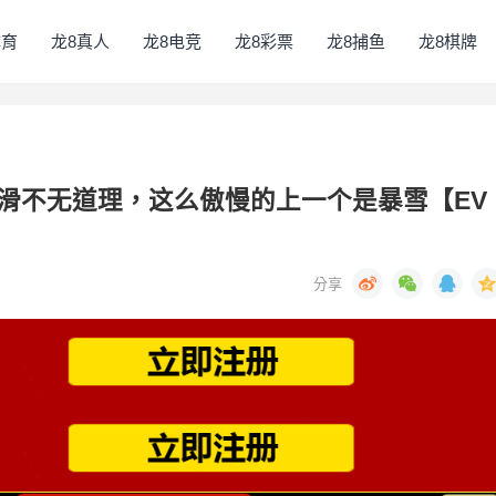
体育
龙8真人
龙8电竞
龙8彩票
龙8捕鱼
龙8棋牌
下滑不无道理，这么傲慢的上一个是暴雪【EV