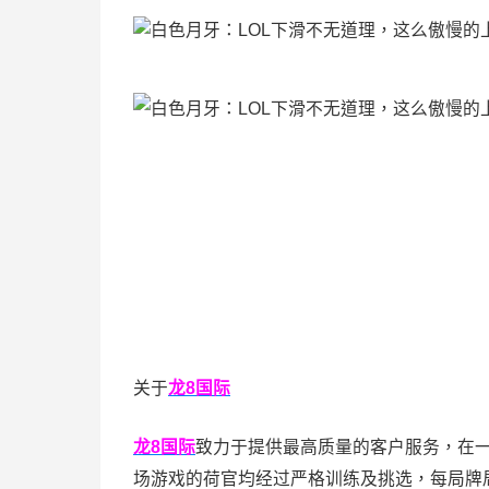
关于
龙8国际
龙8国际
致力于提供最高质量的客户服务，在
场游戏的荷官均经过严格训练及挑选，每局牌