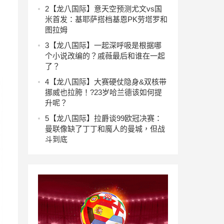
2
【龙八国际】意天空预测尤文vs国
米首发：基耶萨搭档基恩PK劳塔罗和
图拉姆
3
【龙八国际】一起深呼吸是根据哪
个小说改编的？戚薇最后和谁在一起
了？
4
【龙八国际】大赛硬仗隐身&双核带
挪威也拉胯！?23岁哈兰德该如何提
升呢？
5
【龙八国际】拉爵谈99欧冠决赛：
曼联像缺了丁丁和魔人的曼城，但战
斗到底