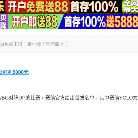
ilda互动主持：张小薇了具体如下：
日红利5000元
来WBG对阵UP的比赛，赛前官方给出首发名单，其中赛前SOLO为