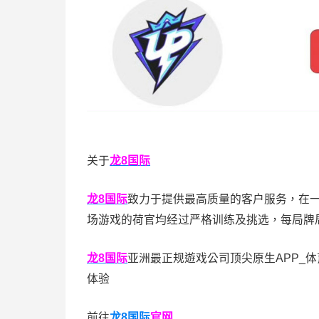
关于
龙8国际
龙8国际
致力于提供最高质量的客户服务，在
场游戏的荷官均经过严格训练及挑选，每局牌
龙8国际
亚洲最正规遊戏公司顶尖原生APP_
体验
前往
龙8国际
官网