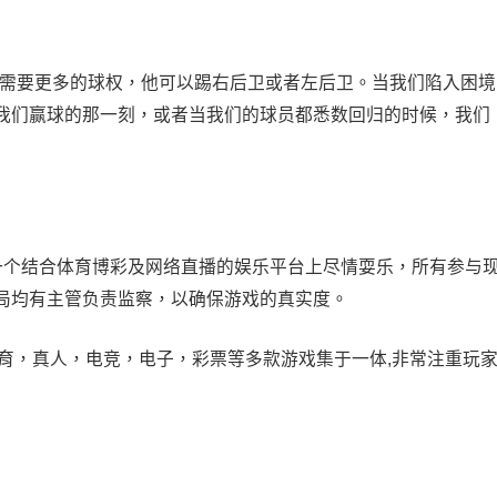
们需要更多的球权，他可以踢右后卫或者左后卫。当我们陷入困境
我们赢球的那一刻，或者当我们的球员都悉数回归的时候，我们
一个结合体育博彩及网络直播的娱乐平台上尽情耍乐，所有参与
局均有主管负责监察，以确保游戏的真实度。
体育，真人，电竞，电子，彩票等多款游戏集于一体,非常注重玩