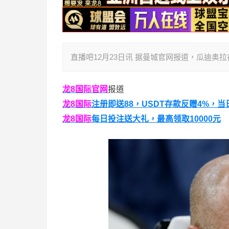
直播吧12月23日讯 据曼城官网报道，瓜迪奥
龙8国际
官网
报道
龙8国际
注册即送88，
USDT存款反赠4%，当
龙8国际
每日投注送大礼，最高领取10000元