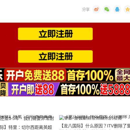
【龙八国际】什么原因？ITV删除了
际】特里：切尔西距离英超