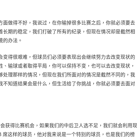
方面做得不好，我说过，在你输掉很多比赛之后，你就必须要去
着长期的稳定，我们打破了所有的纪录，但现在情况却是截然相
境的办法。
会变得很艰难，但球员们必须要表现出会继续努力去改变现状的
胜、输球或者取得平局，你可以保持不变，也可以去改变现状，
够处理那样的情况，但现在我们所面对的情况是截然不同的，我
我不知道结果会是什么，但生活给了你挑战，你就必须要去面对
西会获得比赛机会，如果我们的中后卫人选不足，我们就会利用
B 席这样的球员，他对我来说是一个特别的球员，也是我们的榜