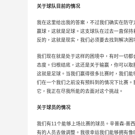
关于球队目前的情况
我在这里给出我的答案，不过我们确实在防守
赢球，这就是足球。这支球队在过去一直保持
反的，这就是现实，我们必须要去找到解决困
我们现在就是处于这样的困境中，有时一切都
态度。归根结底，这还是关于输赢，你可以取
这就是足球。当我们赢得很多比赛时，我们能
们在一个我们之前没有预料到的情况下比赛。
它，我正在尽我所能的去面对这个挑战。
关于球员的情况
我们有11个能够上场比赛的球员。辛普森-普
有的人员去做调整。我很幸运我们能够拥有像