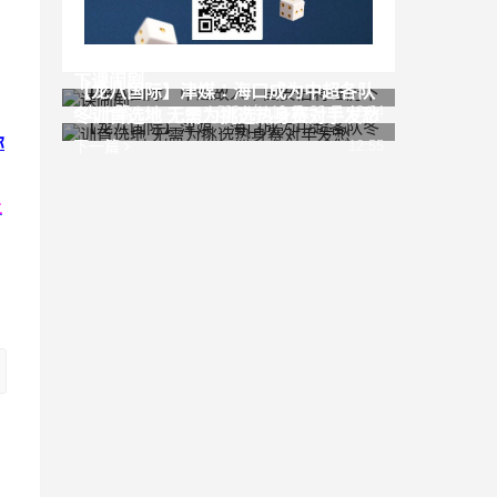
【龙八国际】中超故人丨国安旧将经历
下课闹剧
【龙八国际】津媒：海口成为中超各队
上一篇
2024 年 12 月 23 日 12:04
冬训首选地 无需为挑选热身赛对手发愁
你
下一篇
12:55
让