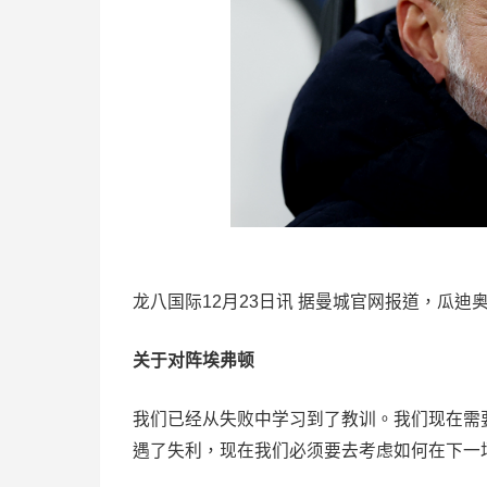
龙八国际12月23日讯 据曼城官网报道，瓜
关于对阵埃弗顿
我们已经从失败中学习到了教训。我们现在需
遇了失利，现在我们必须要去考虑如何在下一