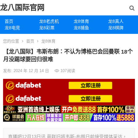
龙八国际官网
首页
龙8老虎机
龙8体育
龙8真人
龙8电竞
龙8彩票
龙8捕鱼
龙8棋牌
您的位置
首页
龙8体育
【龙八国际】韦斯布朗：不认为博格巴会回曼联 18个
月没踢球要回归很难
发布: 2024 年 12 月 14 日
107
阅读
直播吧12月13日讯 曼联旧将韦斯-布朗日前接受媒体采访，