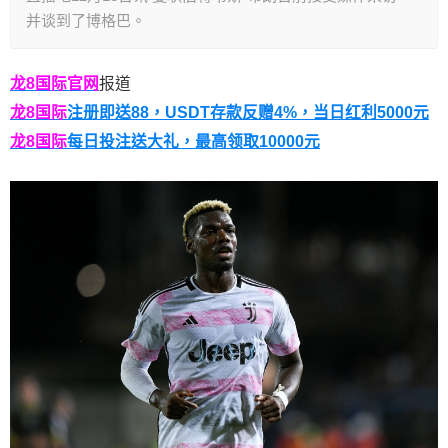
并谈到了博格巴。
龙8国际
官网
报道
龙8国际
注册即送88，
USDT存款反赠4%，当日红利5000元
龙8国际
每日投注送大礼，最高领取10000元