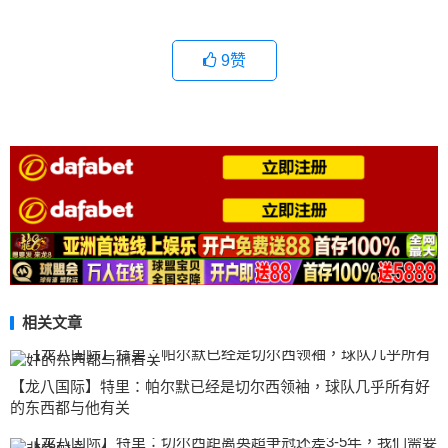
9
赞
相关文章
【龙八国际】特里：帕尔默已经是切尔西领袖，球队几乎所有好
的东西都与他有关