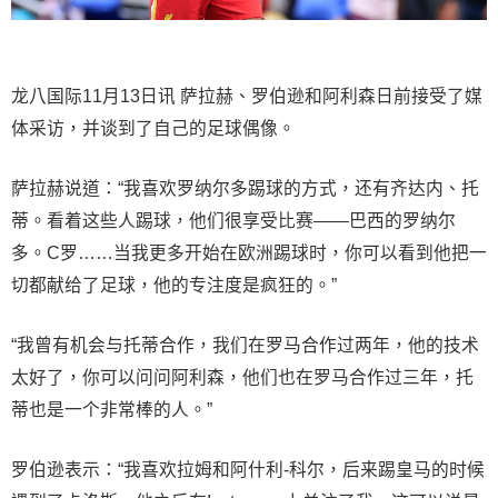
龙八国际11月13日讯 萨拉赫、罗伯逊和阿利森日前接受了媒
体采访，并谈到了自己的足球偶像。
萨拉赫说道：“我喜欢罗纳尔多踢球的方式，还有齐达内、托
蒂。看着这些人踢球，他们很享受比赛——巴西的罗纳尔
多。C罗……当我更多开始在欧洲踢球时，你可以看到他把一
切都献给了足球，他的专注度是疯狂的。”
“我曾有机会与托蒂合作，我们在罗马合作过两年，他的技术
太好了，你可以问问阿利森，他们也在罗马合作过三年，托
蒂也是一个非常棒的人。”
罗伯逊表示：“我喜欢拉姆和阿什利-科尔，后来踢皇马的时候