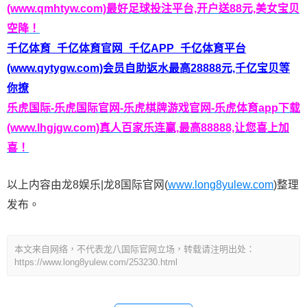
(www.qmhtyw.com)最好足球投注平台,开户送88元,美女宝贝
空降！
千亿体育_千亿体育官网_千亿APP_千亿体育平台
(www.qytygw.com)会员自助返水最高28888元,千亿宝贝等
你撩
乐虎国际-乐虎国际官网-乐虎棋牌游戏官网-乐虎体育app下载
(www.lhgjgw.com)真人百家乐连赢,最高88888,让您喜上加
喜！
以上内容由龙8娱乐|龙8国际官网(
www.long8yulew.com
)整理
发布。
本文来自网络，不代表龙八国际官网立场，转载请注明出处：
https://www.long8yulew.com/253230.html