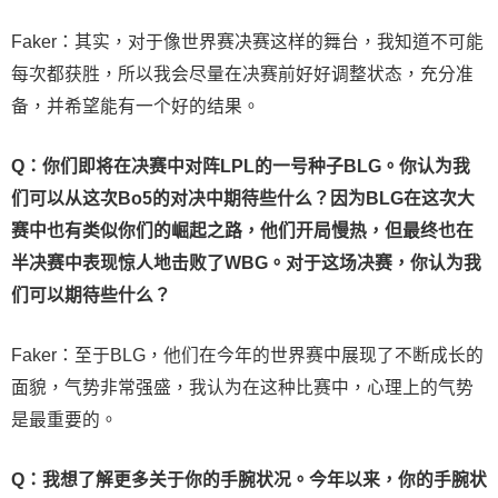
Faker：其实，对于像世界赛决赛这样的舞台，我知道不可能
每次都获胜，所以我会尽量在决赛前好好调整状态，充分准
备，并希望能有一个好的结果。
Q：你们即将在决赛中对阵LPL的一号种子BLG。你认为我
们可以从这次Bo5的对决中期待些什么？因为BLG在这次大
赛中也有类似你们的崛起之路，他们开局慢热，但最终也在
半决赛中表现惊人地击败了WBG。对于这场决赛，你认为我
们可以期待些什么？
Faker：至于BLG，他们在今年的世界赛中展现了不断成长的
面貌，气势非常强盛，我认为在这种比赛中，心理上的气势
是最重要的。
Q：我想了解更多关于你的手腕状况。今年以来，你的手腕状