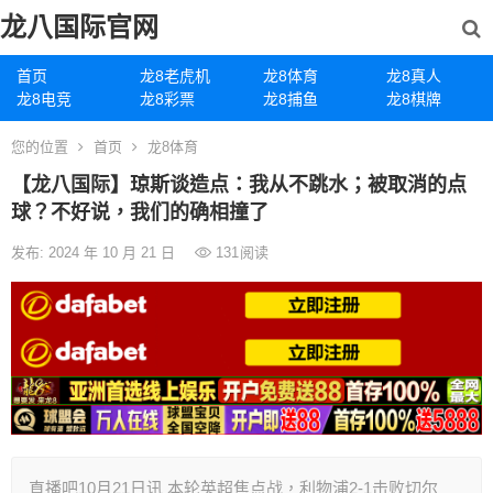
龙八国际官网
首页
龙8老虎机
龙8体育
龙8真人
龙8电竞
龙8彩票
龙8捕鱼
龙8棋牌
您的位置
首页
龙8体育
【龙八国际】琼斯谈造点：我从不跳水；被取消的点
球？不好说，我们的确相撞了
发布: 2024 年 10 月 21 日
131
阅读
直播吧10月21日讯 本轮英超焦点战，利物浦2-1击败切尔