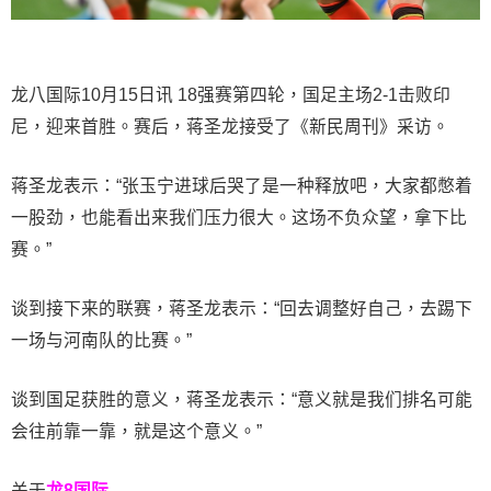
龙八国际10月15日讯 18强赛第四轮，国足主场2-1击败印
尼，迎来首胜。赛后，蒋圣龙接受了《新民周刊》采访。
蒋圣龙表示：“张玉宁进球后哭了是一种释放吧，大家都憋着
一股劲，也能看出来我们压力很大。这场不负众望，拿下比
赛。”
谈到接下来的联赛，蒋圣龙表示：“回去调整好自己，去踢下
一场与河南队的比赛。”
谈到国足获胜的意义，蒋圣龙表示：“意义就是我们排名可能
会往前靠一靠，就是这个意义。”
关于
龙8国际