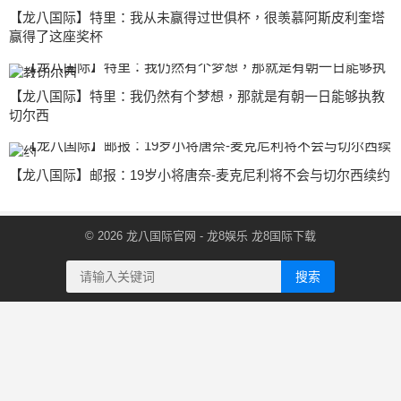
【龙八国际】特里：我从未赢得过世俱杯，很羡慕阿斯皮利奎塔
赢得了这座奖杯
【龙八国际】特里：我仍然有个梦想，那就是有朝一日能够执教
切尔西
【龙八国际】邮报：19岁小将唐奈-麦克尼利将不会与切尔西续约
© 2026
龙八国际官网
- 龙8娱乐
龙8国际下载
搜索