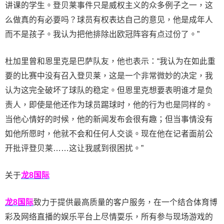
讲课的学生。登贝莱事件只是威权主义的众多例子之一，这
么做真的有必要吗？球员有权表达自己的意见，他是成年人
而不是孩子。我认为把他排除出欧冠阵容有点过份了。”
杜加里曾和恩里克是巴萨队友，他也表示：“我认为在如此重
要的比赛中没有召入登贝莱，这是一个非常微妙的决定，我
认为这完全破坏了球队的稳定。但恩里克想要表明谁才是负
责人，即使是他还作为球员踢球时，他的行为也是同样的。
当他心情好的时候，他的新闻发布会很有趣；但当事情没有
如他所愿时，他就不会和任何人交谈。现在他在记者面前公
开批评登贝莱……这让我感到很困扰。”
关于
龙8国际
龙8国际
致力于提供最高质量的客户服务，在一个结合体育博
彩及网络直播的娱乐平台上尽情耍乐，所有参与现场游戏的