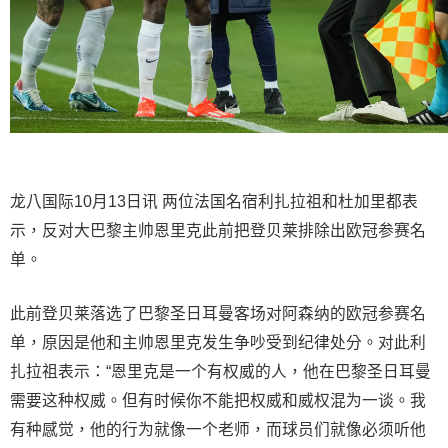
龙八国际10月13日讯 两位法国名宿利扎拉祖和杜加里都表
示，反对大巴黎主帅恩里克此前把登贝莱排除出欧冠参赛名
单。
此前登贝莱落选了巴黎圣日耳曼客场对阿森纳的欧冠参赛名
单，原因是他和主帅恩里克发生争吵受到纪律处分。对此利
扎拉祖表示：“恩里克是一个有权威的人，他在巴黎圣日耳曼
需要这种权威。但有时候你不能把权威和威权混为一谈。我
有种感觉，他的行为就像一个老师，而球员们就像必须听他