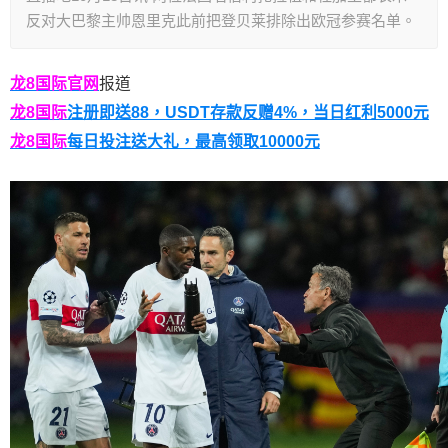
反对大巴黎主帅恩里克此前把登贝莱排除出欧冠参赛名单。
龙8国际
官网
报道
龙8国际
注册即送88，
USDT存款反赠4%，当日红利5000元
龙8国际
每日投注送大礼，最高领取10000元