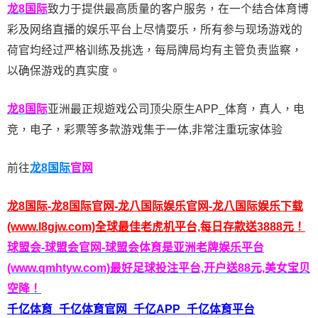
龙8国际
致力于提供最高质量的客户服务，在一个结合体育博
彩及网络直播的娱乐平台上尽情耍乐，所有参与现场游戏的
荷官均经过严格训练及挑选，每局牌局均有主管负责监察，
以确保游戏的真实度。
龙8国际
亚洲最正规遊戏公司顶尖原生APP_体育，真人，电
竞，电子，彩票等多款游戏集于一体,非常注重玩家体验
前往
龙8国际
官网
龙8国际-龙8国际官网-龙八国际娱乐官网-龙八国际娱乐下载
(www.l8gjw.com)全球最佳老虎机平台,每日存款送3888元！
球盟会-球盟会官网-球盟会体育是亚洲老牌娱乐平台
(www.qmhtyw.com)最好足球投注平台,开户送88元,美女宝贝
空降！
千亿体育_千亿体育官网_千亿APP_千亿体育平台