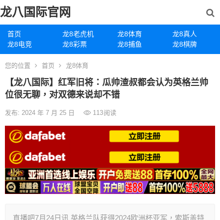
龙八国际官网
首页
龙8老虎机
龙8体育
龙8真人
龙8电竞
龙8彩票
龙8捕鱼
龙8棋牌
您的位置
首页
龙8体育
【龙八国际】红军旧将：瓜帅渣叔都会认为英格兰帅
位很无聊，对双德来说却不错
发布: 2024 年 7 月 25 日
113
阅读
直播吧7月24日讯 英格兰队获得2024欧洲杯亚军，索斯盖特