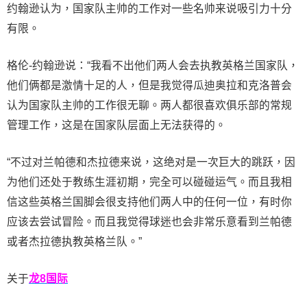
约翰逊认为，国家队主帅的工作对一些名帅来说吸引力十分
有限。
格伦-约翰逊说：“我看不出他们两人会去执教英格兰国家队，
他们俩都是激情十足的人，但是我觉得瓜迪奥拉和克洛普会
认为国家队主帅的工作很无聊。两人都很喜欢俱乐部的常规
管理工作，这是在国家队层面上无法获得的。
“不过对兰帕德和杰拉德来说，这绝对是一次巨大的跳跃，因
为他们还处于教练生涯初期，完全可以碰碰运气。而且我相
信这些英格兰国脚会很支持他们两人中的任何一位，有时你
应该去尝试冒险。而且我觉得球迷也会非常乐意看到兰帕德
或者杰拉德执教英格兰队。”
关于
龙8国际