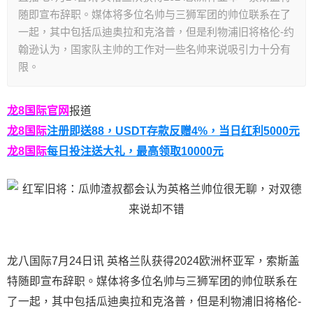
随即宣布辞职。媒体将多位名帅与三狮军团的帅位联系在了
一起，其中包括瓜迪奥拉和克洛普，但是利物浦旧将格伦-约
翰逊认为，国家队主帅的工作对一些名帅来说吸引力十分有
限。
龙8国际
官网
报道
龙8国际
注册即送88，
USDT存款反赠4%，当日红利5000元
龙8国际
每日投注送大礼，最高领取10000元
龙八国际7月24日讯 英格兰队获得2024欧洲杯亚军，索斯盖
特随即宣布辞职。媒体将多位名帅与三狮军团的帅位联系在
了一起，其中包括瓜迪奥拉和克洛普，但是利物浦旧将格伦-