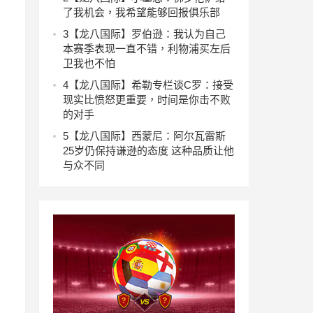
了我机会，我希望能够回报俱乐部
3
【龙八国际】罗伯逊：我认为自己
本赛季表现一直不错，利物浦买左后
卫我也不怕
4
【龙八国际】希勒专栏谈C罗：接受
现实比愤怒更重要，时间是你击不败
的对手
5
【龙八国际】西蒙尼：阿尔瓦雷斯
25岁仍保持谦逊的态度 这种品质让他
与众不同