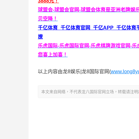
3888元！
球盟会-球盟会官网-球盟会体育是亚洲老牌娱乐平台
贝空降！
千亿体育_千亿体育官网_千亿APP_千亿体育平台(
撩
乐虎国际-乐虎国际官网-乐虎棋牌游戏官网-乐虎体育a
您喜上加喜！
以上内容由龙8娱乐|龙8国际官网(
www.long8y
本文来自网络，不代表龙八国际官网立场，转载请注明出处：https:/