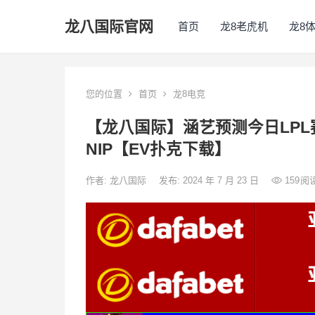
龙八国际官网
首页
龙8老虎机
龙8
您的位置
首页
龙8电竞
【龙八国际】涵艺预测今日LPL赛
NIP【EV扑克下载】
作者:
龙八国际
发布: 2024 年 7 月 23 日
159
阅