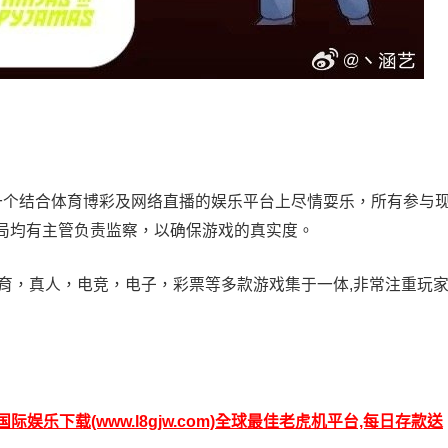
一个结合体育博彩及网络直播的娱乐平台上尽情耍乐，所有参与
局均有主管负责监察，以确保游戏的真实度。
体育，真人，电竞，电子，彩票等多款游戏集于一体,非常注重玩
娱乐下载(www.l8gjw.com)全球最佳老虎机平台,每日存款送