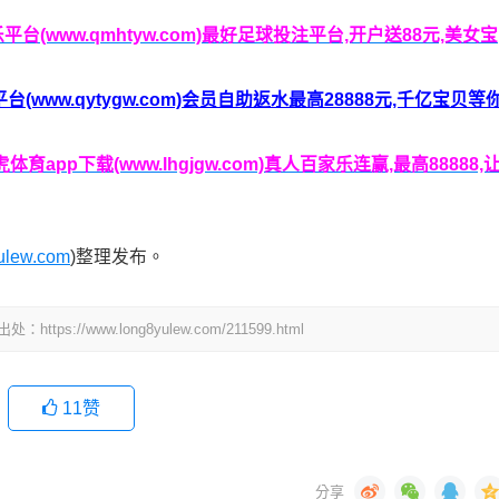
(www.qmhtyw.com)最好足球投注平台,开户送88元,美女宝
www.qytygw.com)会员自助返水最高28888元,千亿宝贝等
pp下载(www.lhgjgw.com)真人百家乐连赢,最高88888,
ulew.com
)整理发布。
/www.long8yulew.com/211599.html
11
赞