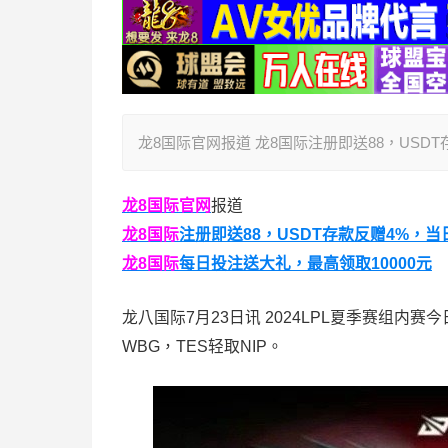
龙8国际官网报道 龙8国际注册即送88，USD
龙8国际
官网
报道
龙8国际
注册即送88，
USDT存款反赠4%，当
龙8国际
每日投注送大礼，最高领取10000元
龙八国际7月23日讯 2024LPL夏季赛组
WBG，TES轻取NIP。