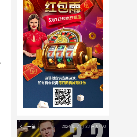
现
家
上一篇
2024 年 7 月 23 日 07:00