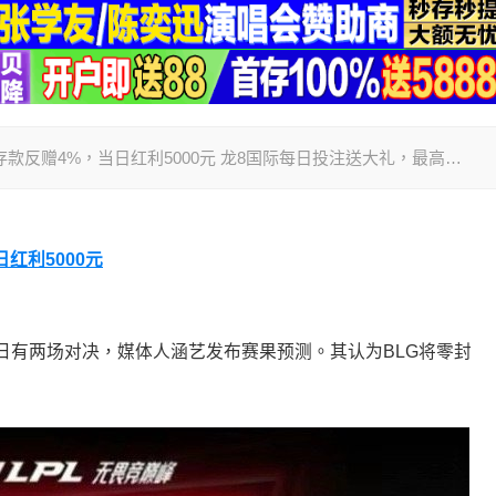
T存款反赠4%，当日红利5000元 龙8国际每日投注送大礼，最高…
日红利5000元
内赛今日有两场对决，媒体人涵艺发布赛果预测。其认为BLG将零封