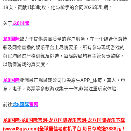
19次，贡献1球3助攻，他与枪手的合同2026年到期。
关于
龙8国际
龙8国际
致力于提供最高质量的客户服务，在一个结合体育博
彩及网络直播的娱乐平台上尽情耍乐，所有参与现场游戏的
荷官均经过严格训练及挑选，每局牌局均有主管负责监察，
以确保游戏的真实度。
龙8国际
亚洲最正规遊戏公司顶尖原生APP_体育，真人，电
竞，电子，彩票等多款游戏集于一体,非常注重玩家体验
前往
龙8国际
官网
龙8国际-龙8国际官网-龙八国际娱乐官网-龙八国际娱乐下载
(www.l8gjw.com)全球最佳老虎机平台,每日存款送3888元！