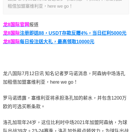
租借加盟塞维利亚，here we go！
龙8国际
官网
报道
龙8国际
注册即送88，
USDT存款反赠4%，当日红利5000元
龙8国际
每日投注送大礼，最高领取10000元
龙八国际7月12日讯 知名记者罗马诺消息，阿森纳中场洛孔
加租借加盟塞维利亚，here we go！
罗马诺透露，塞维利亚将承担洛孔加的薪水，并包含1200万
欧的可选买断条款。
洛孔加现年24岁，这位比利时中场2021年加盟阿森纳，为球
队出战39次。23-24赛季，洛孔加外租卢顿效力，为球队出战