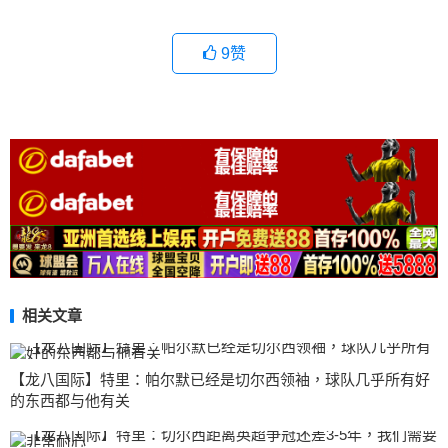
9
赞
相关文章
【龙八国际】特里：帕尔默已经是切尔西领袖，球队几乎所有好
的东西都与他有关