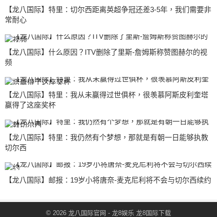
【龙八国际】特里：切尔西距离英超争冠还差3-5年，我们需要非
常耐心
【龙八国际】什么原因？ITV删除了里斯-詹姆斯称赞图赫尔的视
频
【龙八国际】特里：我从未赢得过世俱杯，很羡慕阿斯皮利奎塔
赢得了这座奖杯
【龙八国际】特里：我仍然有个梦想，那就是有朝一日能够执教
切尔西
【龙八国际】邮报：19岁小将唐奈-麦克尼利将不会与切尔西续约
© 2026
龙八国际官网
- 龙8娱乐
龙8国际下载