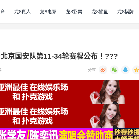
体育
龙8真人
龙8电竞
龙8彩票
龙8捕鱼
龙8棋牌
北京国安队第11-34轮赛程公布！???
读