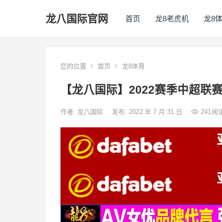
龙八国际官网
首页
龙8老虎机
龙8
您的位置
首页
龙8体育
【龙八国际】2022赛季中超联赛
作者:
龙八国际
发布: 2022 年 7 月 31 日
241
阅