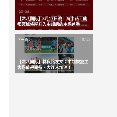
【龙八国际】8月17日战上海申花，成
都蓉城将迎升入中超后的主场首秀
下一篇
07:22
【龙八国际】林良铭发文：中超恢复主
客场值得期待，大连人加油！