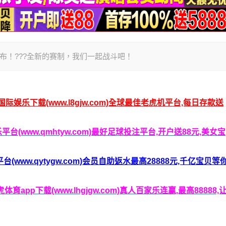
程公布！???全新的赛制，我们一起战斗吧！
娱乐下载(www.l8gjw.com)全球最佳老虎机平台,每日存款送
(www.qmhtyw.com)最好足球投注平台,开户送88元,美女宝
www.qytygw.com)会员自助返水最高28888元,千亿宝贝等
pp下载(www.lhgjgw.com)真人百家乐连赢,最高88888,