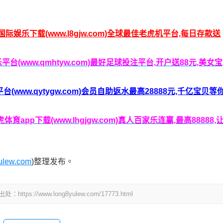
​​​
娱乐下载(www.l8gjw.com)全球最佳老虎机平台,每日存款送
(www.qmhtyw.com)最好足球投注平台,开户送88元,美女宝
www.qytygw.com)会员自助返水最高28888元,千亿宝贝等
pp下载(www.lhgjgw.com)真人百家乐连赢,最高88888,
ulew.com
)整理发布。
/www.long8yulew.com/17773.html