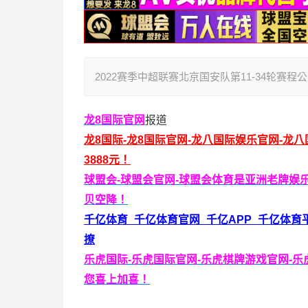
2022赛季中超联赛北京国安队第11-34轮赛
龙8国际官网
报道
龙8国际-龙8国际官网-龙八国际娱乐官网-龙八国际
3888元！
球盟会-球盟会官网-球盟会体育是亚洲老牌娱乐平台
贝空降！
千亿体育_千亿体育官网_千亿APP_千亿体育平台(
撩
乐虎国际-乐虎国际官网-乐虎棋牌游戏官网-乐虎体育a
您喜上加喜！