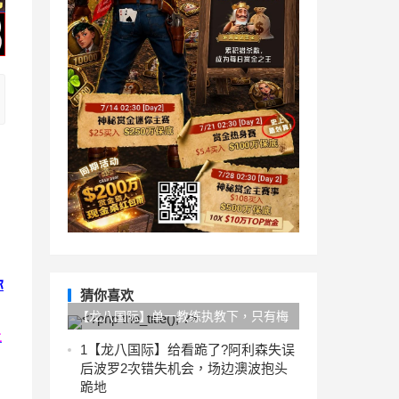
你
猜你喜欢
【龙八国际】单一教练执教下，只有梅
让
西和萨拉赫欧冠进球数比格列兹曼更多
1
【龙八国际】给看跪了?阿利森失误
后波罗2次错失机会，场边澳波抱头
跪地