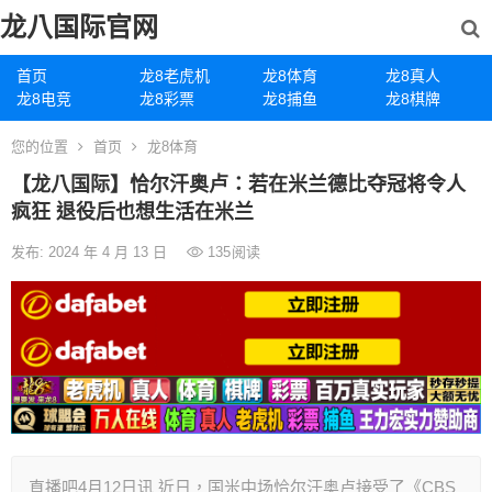
龙八国际官网
首页
龙8老虎机
龙8体育
龙8真人
龙8电竞
龙8彩票
龙8捕鱼
龙8棋牌
您的位置
首页
龙8体育
【龙八国际】恰尔汗奥卢：若在米兰德比夺冠将令人
疯狂 退役后也想生活在米兰
发布: 2024 年 4 月 13 日
135
阅读
直播吧4月12日讯 近日，国米中场恰尔汗奥卢接受了《CBS