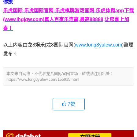
你撩
乐虎国际-乐虎国际官网-乐虎棋牌游戏官网-乐虎体育app下载
(www.lhgjgw.com)真人百家乐连赢,最高88888,让您喜上加
喜！
以上内容由龙8娱乐|龙8国际官网(
www.long8yulew.com
)整理
发布。
本文来自网络，不代表龙八国际官网立场，转载请注明出处：
https://www.long8yulew.com/165935.html
7
赞