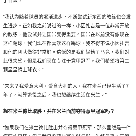
了什么？
“我认为随着球员的逐渐进步，不断尝试新东西的教练也会发
生进步。正如我之前说过的一样，小因扎吉是一位非常开放
的教练，他尝试并让国米变得重要。国米在以前没有像现在
这样踢球，我们现在都喜欢这样踢球，我不得不说小因扎吉
和他的团队做得非常好。遗憾的是我们输给了马竞，我们对
此很失望，但是我们现在专注于意甲冠军。我们希望将第二
颗星星绣上球衣。”
“未来？我爱意大利，爱意大利的人，我在米兰已经生活了7
年了，就算退役之后，我也想继续生活在米兰。”
想在米兰德比取胜，并在米兰面前夺得意甲冠军吗？
“如果我们在米兰德比胜出并夺得意甲冠军，那么显然是一件