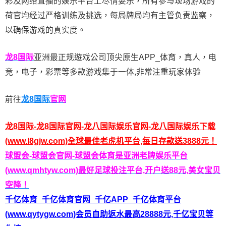
彩及网络直播的娱乐平台上尽情耍乐，所有参与现场游戏的
荷官均经过严格训练及挑选，每局牌局均有主管负责监察，
以确保游戏的真实度。
龙8国际
亚洲最正规遊戏公司顶尖原生APP_体育，真人，电
竞，电子，彩票等多款游戏集于一体,非常注重玩家体验
前往
龙8国际
官网
龙8国际-龙8国际官网-龙八国际娱乐官网-龙八国际娱乐下载
(www.l8gjw.com)全球最佳老虎机平台,每日存款送3888元！
球盟会-球盟会官网-球盟会体育是亚洲老牌娱乐平台
(www.qmhtyw.com)最好足球投注平台,开户送88元,美女宝贝
空降！
千亿体育_千亿体育官网_千亿APP_千亿体育平台
(www.qytygw.com)会员自助返水最高28888元,千亿宝贝等