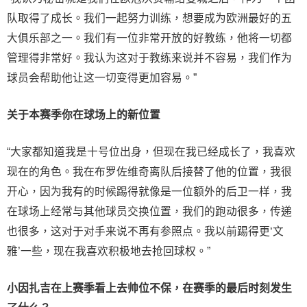
队取得了成长。我们一起努力训练，想要成为欧洲最好的五
大俱乐部之一。我们有一位非常开放的好教练，他将一切都
管理得非常好。我认为这对于教练来说并不容易，我们作为
球员会帮助他让这一切变得更加容易。”
关于本赛季你在球场上的新位置
“大家都知道我是十号位出身，但现在我已经成长了，我喜欢
现在的角色。我在布罗佐维奇离队后接替了他的位置，我很
开心，因为我有的时候踢得就像是一位额外的后卫一样，我
在球场上经常与其他球员交换位置，我们的跑动很多，传递
也很多，这对于对手来说不再有参照点。我以前踢得更‘文
雅’一些，现在我喜欢积极地去抢回球权。”
小因扎吉在上赛季看上去帅位不保，在赛季的最后时刻发生