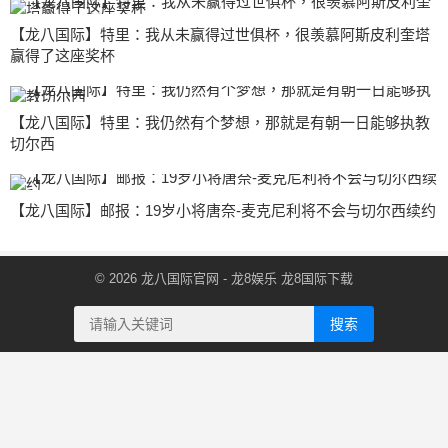
【龙八国际】特里：我从未赢得过世俱杯，很羡慕阿斯皮利奎塔
赢得了这座奖杯
【龙八国际】特里：我仍然有个梦想，那就是有朝一日能够执教
切尔西
【龙八国际】邮报：19岁小将唐奈-麦克尼利将不会与切尔西续约
© 2026
龙八国际官网
- 龙8娱乐
龙8国际下载
搜索