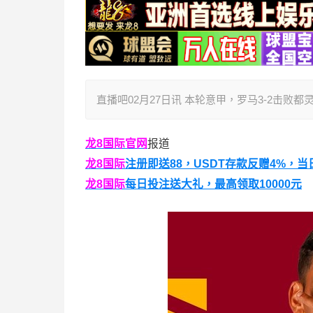
直播吧02月27日讯 本轮意甲，罗马3-2击败
龙8国际
官网
报道
龙8国际
注册即送88，
USDT存款反赠4%，当
龙8国际
每日投注送大礼，最高领取10000元