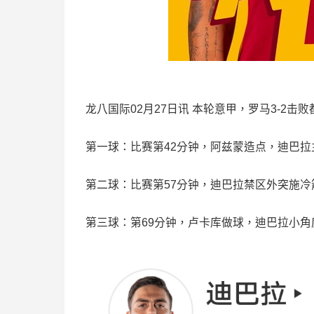
龙八国际02月27日讯 本轮意甲，罗马3-2击
第一球：比赛第42分钟，阿兹蒙造点，迪巴拉
第二球：
比赛第57分钟，迪巴拉禁区外突施冷
第三球：第69分钟，
卢卡库做球，迪巴拉小角