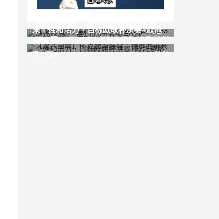
【龙八国际】效率如何？卢卡库本赛季
【龙八国际】R-克里斯滕森：德罗西带
33场16球3助，每145.6分钟参与1球
来个性和活力，目标欧联杯决赛+欧冠
上一篇
2024 年 2 月 28 日 02:53
资格
下一篇
02:59