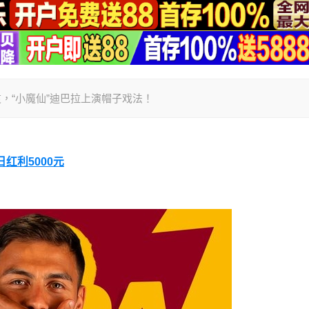
都灵，“小魔仙”迪巴拉上演帽子戏法！
日红利5000元