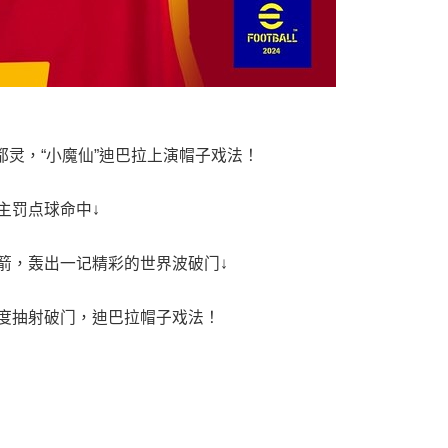
败都灵，“小魔仙”迪巴拉上演帽子戏法！
主罚点球命中↓
箭，轰出一记精彩的世界波破门↓
度抽射破门，迪巴拉帽子戏法！