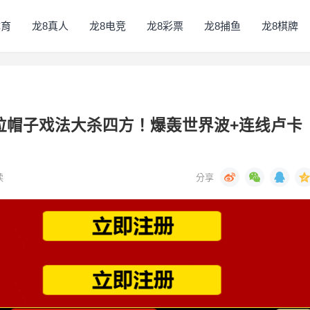
体育
龙8真人
龙8电竞
龙8彩票
龙8捕鱼
龙8棋牌
拉帽子戏法大杀四方！爆轰世界波+连线卢卡
读