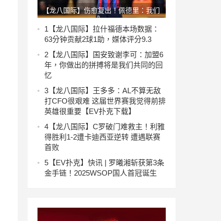
【龙八国际】伤愈复出！佩德里：我们
必须三分接着三分 我得尽快进入比赛
1
【龙八国际】拉什福德本场数据：
63分钟贡献2球1助，媒体评分9.3
节奏
2
【龙八国际】国安致谢李可：加盟6
年，你做出的拼搏将是我们共同的回
忆
3
【龙八国际】王多多：AL不算无敌
打CFO很艰难 这届世界赛我觉得前排
英雄很重要【EV扑克下载】
4
【龙八国际】C罗破门难救主！利雅
得胜利1-2遭卡迪西亚逆转 遭遇联赛
首败
5
【EV扑克】快讯 | 罗曦湘斩获第3条
金手链！2025WSOP国人首冠诞生