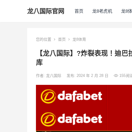
龙八国际官网
首页
龙8老虎机
龙8
您的位置
首页
龙8体育
【龙八国际】?炸裂表现！迪巴
库
作者:
龙八国际
发布: 2024 年 2 月 28 日
155
阅