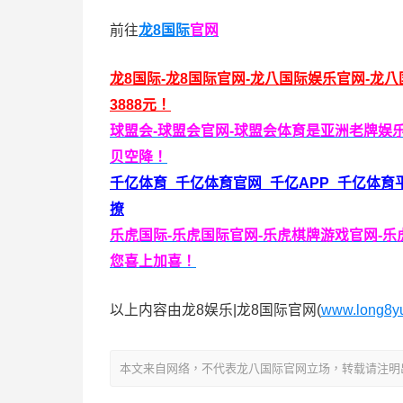
前往
龙8国际
官网
龙8国际-龙8国际官网-龙八国际娱乐官网-龙八国际
3888元！
球盟会-球盟会官网-球盟会体育是亚洲老牌娱乐平台
贝空降！
千亿体育_千亿体育官网_千亿APP_千亿体育平台(
撩
乐虎国际-乐虎国际官网-乐虎棋牌游戏官网-乐虎体育a
您喜上加喜！
以上内容由龙8娱乐|龙8国际官网(
www.long8y
本文来自网络，不代表龙八国际官网立场，转载请注明出处：https:/