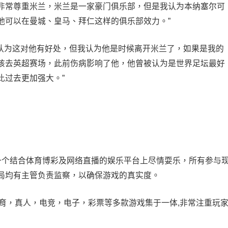
非常尊重米兰，米兰是一家豪门俱乐部，但是我认为本纳塞尔可
他可以在曼城、皇马、拜仁这样的俱乐部效力。”
我认为这对他有好处，但我认为他是时候离开米兰了，如果是我的
该去英超赛场，此前伤病影响了他，他曾被认为是世界足坛最好
比过去更加强大。”
一个结合体育博彩及网络直播的娱乐平台上尽情耍乐，所有参与
局均有主管负责监察，以确保游戏的真实度。
体育，真人，电竞，电子，彩票等多款游戏集于一体,非常注重玩