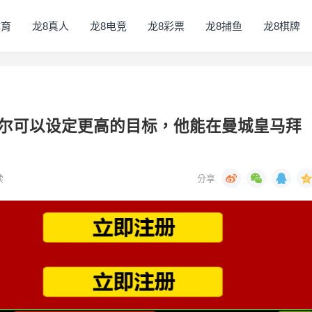
体育
龙8真人
龙8电竞
龙8彩票
龙8捕鱼
龙8棋牌
尔可以设定更高的目标，他能在曼城皇马拜
读