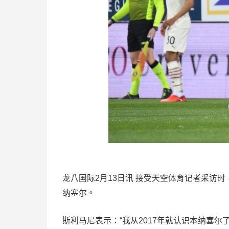
龙八国际2月13日讯 接受天空体育记者采访
纳塞尔。
斯利马尼表示：“我从2017年就认识本纳塞尔