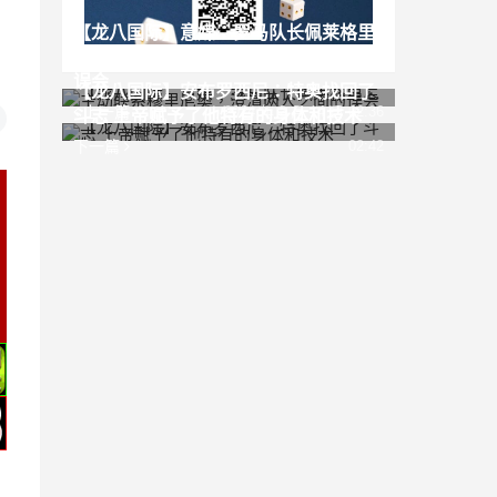
【龙八国际】意媒：罗马队长佩莱格里
尼主动联系穆里尼奥，澄清两人之间的
误会
【龙八国际】安布罗西尼：特奥找回了
上一篇
2024 年 2 月 14 日 02:36
斗志 上帝赋予了他特有的身体和技术
下一篇
02:42