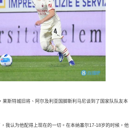
时，莱斯特城旧将、阿尔及利亚国脚斯利马尼谈到了国家队队友本
了，我认为他配得上现在的一切。在本纳塞尔17-18岁的时候，他