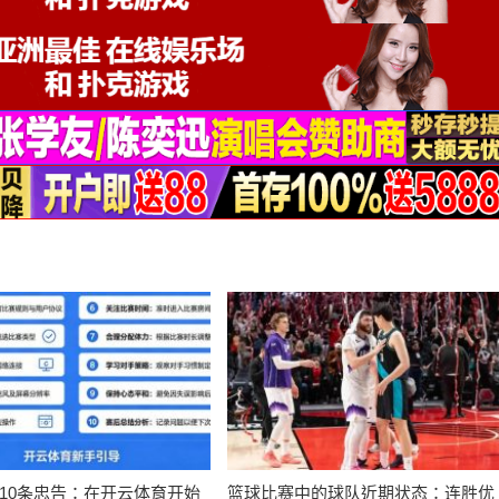
10条忠告：在开云体育开始
篮球比赛中的球队近期状态：连胜优