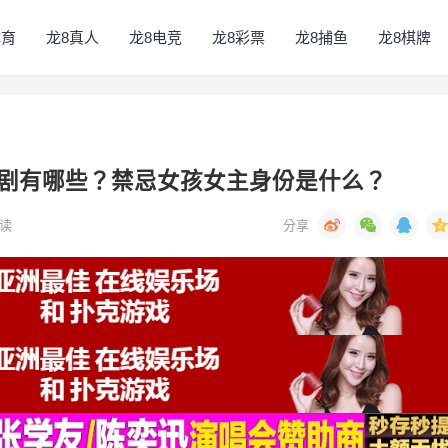
体育
龙8真人
龙8电竞
龙8彩票
龙8捕鱼
龙8棋牌
剧有哪些？禁忌女孩女主身份是什么？
读