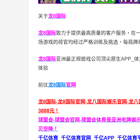
关于
龙8国际
龙8国际
致力于提供最高质量的客户服务，在
场游戏的荷官均经过严格训练及挑选，每局牌
龙8国际
亚洲最正规遊戏公司顶尖原生APP_
体验
前往
龙8国际
官网
龙8国际-龙8国际官网-龙八国际娱乐官网-龙八国际
3888元！
球盟会-球盟会官网-球盟会体育是亚洲老牌娱乐平台
贝空降！
千亿体育_千亿体育官网_千亿APP_千亿体育平台(