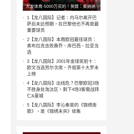
大发体育-5000万买的！英媒：奥纳纳
愿意加盟沙特，大发助力你的致富之
1
【龙八国际】记者：内马尔离开巴
萨后未达预期，在巴黎他也不再是最
路！
重要球员
2
【龙八国际】本周欧冠最佳球员：
奥布拉克击败桑乔、库巴西、拉亚当
选
3
【龙八国际】2001年金球奖前十：
欧文当选劳尔次席，齐祖第十大罗未
上榜
4
【龙八国际】出线危？巴黎欧冠3场
不胜身处淘汰区，剩下4场3客需战拜
仁&曼城
5
【龙八国际】李沁秦昊的《锦绣南
歌》，是《锦绣未央》续集