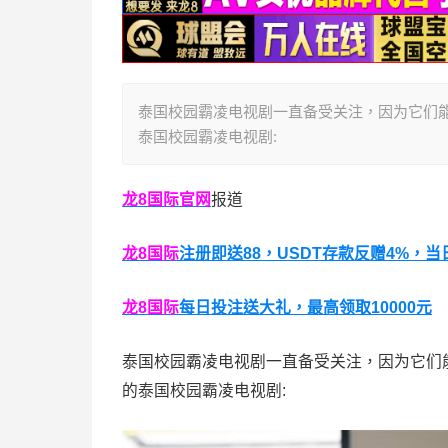
泰国校园霸凌电视剧一直备受关注，因为它们
泰国校园霸凌电视剧:
龙8国际
官网
报道
龙8国际
注册即送88，
USDT存款反赠4%，当
龙8国际
每日投注送大礼，最高领取10000元
泰国校园霸凌电视剧一直备受关注，因为它们
的泰国校园霸凌电视剧: