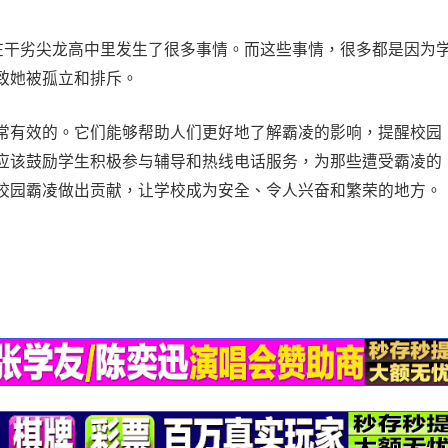
，在干劣尖龙高中里发生了很多事情。而这些事情，很多都是因为
致她被孤立和排斥。
常有效的。它们能够帮助人们更好地了解霸凌的影响，提醒校园
应该鼓励学生积极参与辅导和热线电话服务，为那些遭受霸凌的
校园霸凌做出贡献，让学校成为安全、令人兴奋和繁荣的地方。