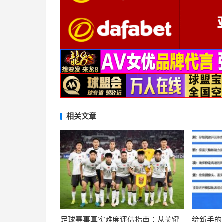
相关文章
足球赛事真实难度评估指南：从关键
给新手的