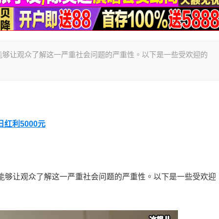
能够让观众了解这一严重社会问题的严重性。以下是一些受欢迎的
日红利5000元
能够让观众了解这一严重社会问题的严重性。以下是一些受欢迎